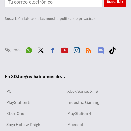
Suscribir
Suscribiéndote aceptas nuestra
política de privacidad
Síguenos
Wha
Twit
Fac
Yout
Inst
RSS
Disc
Tikt
tsA
ter
ebo
ube
agra
ord
ok
En 3DJuegos hablamos de...
pp
ok
m
PC
Xbox Series X | S
PlayStation 5
Industria Gaming
Xbox One
PlayStation 4
Saga Hollow Knight
Microsoft