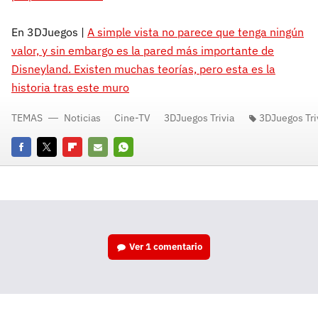
En 3DJuegos |
A simple vista no parece que tenga ningún
valor, y sin embargo es la pared más importante de
Disneyland. Existen muchas teorías, pero esta es la
historia tras este muro
TEMAS
Noticias
Cine-TV
3DJuegos Trivia
3DJuegos Tri
Facebook
Twitter
Flipboard
E-
Whatsapp
mail
Ver
1 comentario