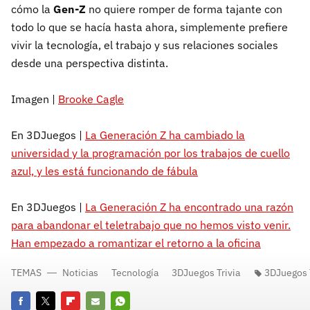
cómo la
Gen-Z
no quiere romper de forma tajante con
todo lo que se hacía hasta ahora, simplemente prefiere
vivir la tecnología, el trabajo y sus relaciones sociales
desde una perspectiva distinta.
Imagen |
Brooke Cagle
En 3DJuegos |
La Generación Z ha cambiado la
universidad y la programación por los trabajos de cuello
azul, y les está funcionando de fábula
En 3DJuegos |
La Generación Z ha encontrado una razón
para abandonar el teletrabajo que no hemos visto venir.
Han empezado a romantizar el retorno a la oficina
TEMAS
Noticias
Tecnología
3DJuegos Trivia
3DJuegos T