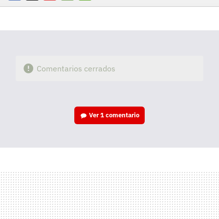
Facebook
Twitter
Flipboard
E-
Whatsapp
mail
Comentarios cerrados
Ver
1 comentario