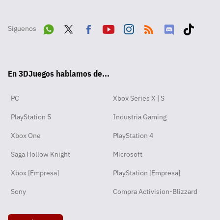
Síguenos
Wha
Twit
Fac
Yout
Inst
RSS
Disc
Tikt
tsA
ter
ebo
ube
agra
ord
ok
En 3DJuegos hablamos de...
pp
ok
m
PC
Xbox Series X | S
PlayStation 5
Industria Gaming
Xbox One
PlayStation 4
Saga Hollow Knight
Microsoft
Xbox [Empresa]
PlayStation [Empresa]
Sony
Compra Activision-Blizzard