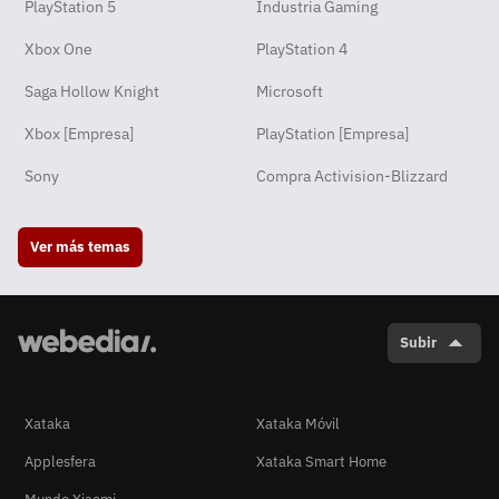
PlayStation 5
Industria Gaming
Xbox One
PlayStation 4
Saga Hollow Knight
Microsoft
Xbox [Empresa]
PlayStation [Empresa]
Sony
Compra Activision-Blizzard
Ver más temas
Subir
Xataka
Xataka Móvil
Applesfera
Xataka Smart Home