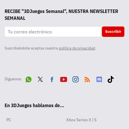
RECIBE "3DJuegos Semanal", NUESTRA NEWSLETTER
SEMANAL
Suscribir
Suscribiéndote aceptas nuestra
política de privacidad
Síguenos
Wha
Twit
Fac
Yout
Inst
RSS
Disc
Tikt
tsA
ter
ebo
ube
agra
ord
ok
En 3DJuegos hablamos de...
pp
ok
m
PC
Xbox Series X | S