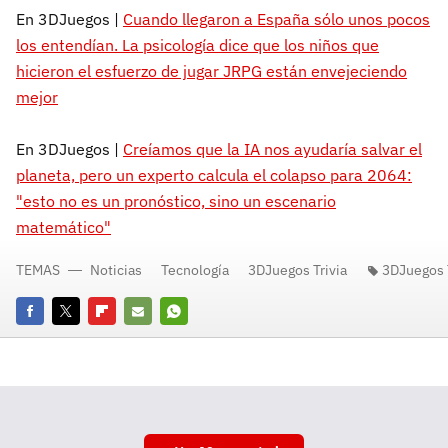
En 3DJuegos |
Cuando llegaron a España sólo unos pocos
los entendían. La psicología dice que los niños que
hicieron el esfuerzo de jugar JRPG están envejeciendo
mejor
En 3DJuegos |
Creíamos que la IA nos ayudaría salvar el
planeta, pero un experto calcula el colapso para 2064:
"esto no es un pronóstico, sino un escenario
matemático"
TEMAS
Noticias
Tecnología
3DJuegos Trivia
3DJuegos T
Facebook
Twitter
Flipboard
E-
Whatsapp
mail