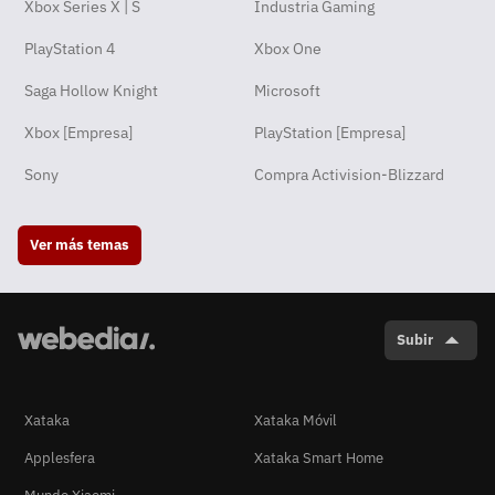
Xbox Series X | S
Industria Gaming
PlayStation 4
Xbox One
Saga Hollow Knight
Microsoft
Xbox [Empresa]
PlayStation [Empresa]
Sony
Compra Activision-Blizzard
Ver más temas
Subir
Xataka
Xataka Móvil
Applesfera
Xataka Smart Home