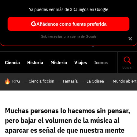
Ya puedes ver más de 3DJuegos en Google
Volver
Entra en 3DJuegos
Regístrate en 3DJuegos
Recuperar contraseña
Añádenos como fuente preferida
Correo electrónico
Correo electrónico
Correo electrónico
Te enviaremos un correo electrónico con un
Solo necesitas una cuenta de Google
×
enlace para recuperar tu contraseña:
Correo electrónico asociado a tu cuenta de
Facebook:
Contraseña
Contraseña
(mínimo 6 caracteres)
Ciencia
Historia
Misterio
Viajes
Iconos
Cancelar
Recuperar contraseña
Buscar
HOY SE HABLA DE
RPG
Ciencia ficción
Fantasía
La Odisea
Mundo abiert
Repetir contraseña
Recuperar contraseña
Recuperar contraseña
Iniciar sesión
Nombre de usuario
Muchas personas lo hacemos sin pensar,
Entra con Google
pero bajar el volumen de la música al
Se usa para la dirección de tu página de usuario.
aparcar es señal de que nuestra mente
Piénsalo bien porque no podrás cambiarlo. Mínimo 3
caracteres, se pueden usar números (no como