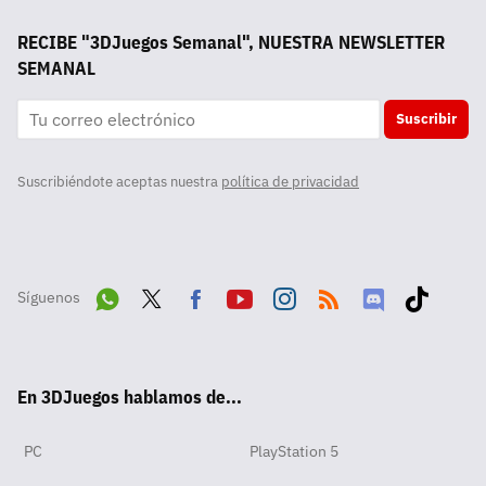
RECIBE "3DJuegos Semanal", NUESTRA NEWSLETTER
SEMANAL
Suscribir
Suscribiéndote aceptas nuestra
política de privacidad
Síguenos
Wha
Twit
Fac
Yout
Inst
RSS
Disc
Tikt
tsA
ter
ebo
ube
agra
ord
ok
En 3DJuegos hablamos de...
pp
ok
m
PC
PlayStation 5