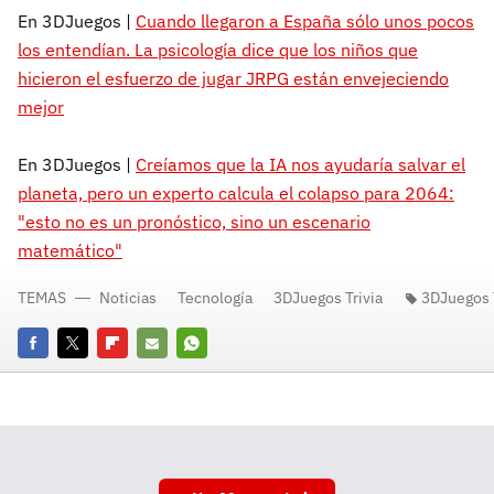
En 3DJuegos |
Cuando llegaron a España sólo unos pocos
los entendían. La psicología dice que los niños que
hicieron el esfuerzo de jugar JRPG están envejeciendo
mejor
En 3DJuegos |
Creíamos que la IA nos ayudaría salvar el
planeta, pero un experto calcula el colapso para 2064:
"esto no es un pronóstico, sino un escenario
matemático"
TEMAS
Noticias
Tecnología
3DJuegos Trivia
3DJuegos T
Facebook
Twitter
Flipboard
E-
Whatsapp
mail