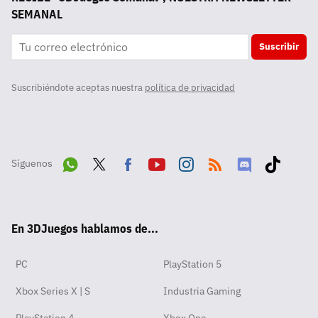
SEMANAL
Suscribir
Suscribiéndote aceptas nuestra
política de privacidad
Síguenos
Wha
Twit
Fac
Yout
Inst
RSS
Disc
Tikt
tsA
ter
ebo
ube
agra
ord
ok
En 3DJuegos hablamos de...
pp
ok
m
PC
PlayStation 5
Xbox Series X | S
Industria Gaming