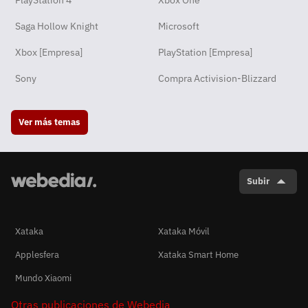
PlayStation 4
Xbox One
Saga Hollow Knight
Microsoft
Xbox [Empresa]
PlayStation [Empresa]
Sony
Compra Activision-Blizzard
Ver más temas
Subir
Xataka
Xataka Móvil
Applesfera
Xataka Smart Home
Mundo Xiaomi
Otras publicaciones de Webedia