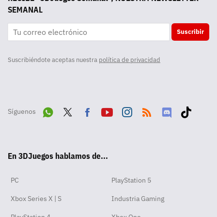
SEMANAL
Suscribir
Suscribiéndote aceptas nuestra
política de privacidad
Síguenos
Wha
Twit
Fac
Yout
Inst
RSS
Disc
Tikt
tsA
ter
ebo
ube
agra
ord
ok
En 3DJuegos hablamos de...
pp
ok
m
PC
PlayStation 5
Xbox Series X | S
Industria Gaming