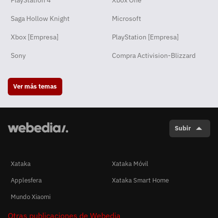
PlayStation 4
Xbox One
Saga Hollow Knight
Microsoft
Xbox [Empresa]
PlayStation [Empresa]
Sony
Compra Activision-Blizzard
Ver más temas
Subir
Xataka
Xataka Móvil
Applesfera
Xataka Smart Home
Mundo Xiaomi
Otras publicaciones de Webedia