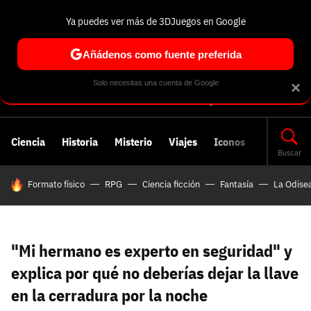
Ya puedes ver más de 3DJuegos en Google
Volver
Entra en 3DJuegos
Regístrate en 3DJuegos
Recuperar contraseña
Añádenos como fuente preferida
Correo electrónico
Correo electrónico
Correo electrónico
Te enviaremos un correo electrónico con un
Solo necesitas una cuenta de Google
×
enlace para recuperar tu contraseña:
Correo electrónico asociado a tu cuenta de
Facebook:
Contraseña
Contraseña
(mínimo 6 caracteres)
Ciencia
Historia
Misterio
Viajes
Iconos
Cancelar
Recuperar contraseña
Buscar
HOY SE HABLA DE
Formato físico
RPG
Ciencia ficción
Fantasía
La Odise
Repetir contraseña
Recuperar contraseña
Recuperar contraseña
Iniciar sesión
Nombre de usuario
"Mi hermano es experto en seguridad" y
Entra con Google
explica por qué no deberías dejar la llave
Se usa para la dirección de tu página de usuario.
en la cerradura por la noche
Piénsalo bien porque no podrás cambiarlo. Mínimo 3
caracteres, se pueden usar números (no como