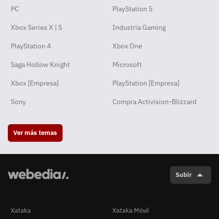
PC
PlayStation 5
Xbox Series X | S
Industria Gaming
PlayStation 4
Xbox One
Saga Hollow Knight
Microsoft
Xbox [Empresa]
PlayStation [Empresa]
Sony
Compra Activision-Blizzard
Ver más temas
Subir
Xataka
Xataka Móvil