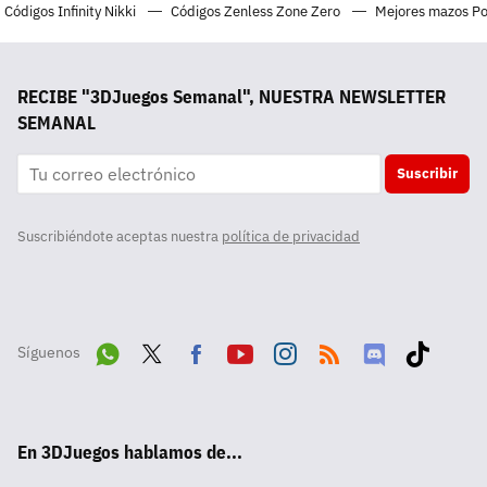
Códigos Infinity Nikki
Códigos Zenless Zone Zero
Mejores mazos P
RECIBE "3DJuegos Semanal", NUESTRA NEWSLETTER
SEMANAL
Suscribir
Suscribiéndote aceptas nuestra
política de privacidad
Síguenos
Wha
Twit
Fac
Yout
Inst
RSS
Disc
Tikt
tsA
ter
ebo
ube
agra
ord
ok
En 3DJuegos hablamos de...
pp
ok
m