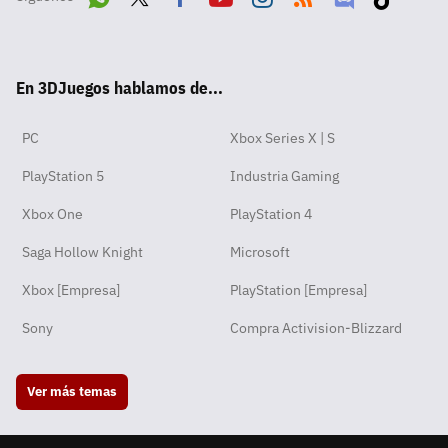
Wha
Twit
Fac
Yout
Inst
RSS
Disc
Tikt
tsA
ter
ebo
ube
agra
ord
ok
En 3DJuegos hablamos de...
pp
ok
m
PC
Xbox Series X | S
PlayStation 5
Industria Gaming
Xbox One
PlayStation 4
Saga Hollow Knight
Microsoft
Xbox [Empresa]
PlayStation [Empresa]
Sony
Compra Activision-Blizzard
Ver más temas