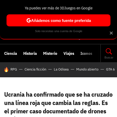
Ya puedes ver más de 3DJuegos en Google
Volver
Entra en 3DJuegos
Regístrate en 3DJuegos
Recuperar contraseña
Añádenos como fuente preferida
Correo electrónico
Correo electrónico
Correo electrónico
Te enviaremos un correo electrónico con un
Solo necesitas una cuenta de Google
×
enlace para recuperar tu contraseña:
Correo electrónico asociado a tu cuenta de
Facebook:
Contraseña
Contraseña
(mínimo 6 caracteres)
Ciencia
Historia
Misterio
Viajes
Iconos
Cancelar
Recuperar contraseña
Buscar
HOY SE HABLA DE
RPG
Ciencia ficción
La Odisea
Mundo abierto
GTA 6
Repetir contraseña
Recuperar contraseña
Recuperar contraseña
Iniciar sesión
Nombre de usuario
Ucrania ha confirmado que se ha cruzado
Entra con Google
una línea roja que cambia las reglas. Es
Se usa para la dirección de tu página de usuario.
el primer caso documentado de drones
Piénsalo bien porque no podrás cambiarlo. Mínimo 3
caracteres, se pueden usar números (no como