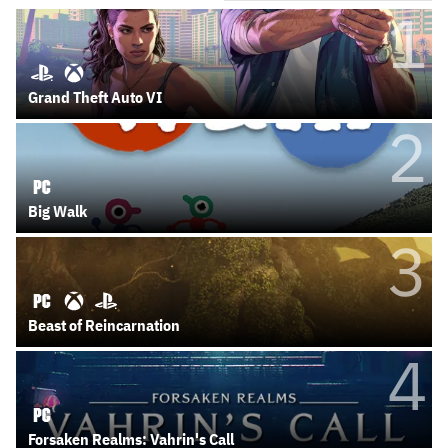
1
Grand Theft Auto VI
2
Big Walk
3
Beast of Reincarnation
4
Forsaken Realms: Vahrin's Call