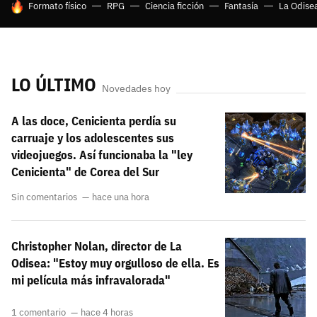
HOY SE HABLA DE
Formato físico
RPG
Ciencia ficción
Fantasía
La Odise
LO ÚLTIMO
Novedades hoy
A las doce, Cenicienta perdía su
carruaje y los adolescentes sus
videojuegos. Así funcionaba la "ley
Cenicienta" de Corea del Sur
Sin comentarios
hace una hora
Christopher Nolan, director de La
Odisea: "Estoy muy orgulloso de ella. Es
mi película más infravalorada"
1 comentario
hace 4 horas