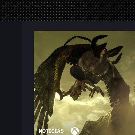
Mandos y Joyst
Selección
Todo hardware
Trivia
Juegos Online
—
Equipo editorial
Contacta con nosotros
Whatsapp
Twitch
TikTok
Instagram
Facebook
Twitter
YouTube
RSS
Discord
NOTICIAS