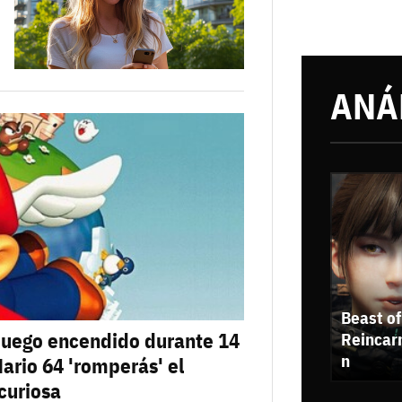
ANÁ
Beast of
n juego encendido durante 14
Reincar
n
ario 64 'romperás' el
curiosa