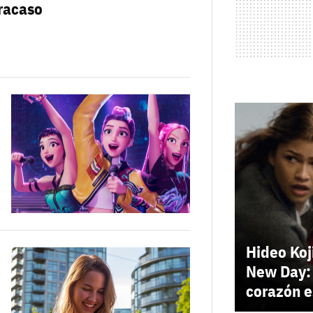
racaso
Hideo Koj
New Day: 
corazón e