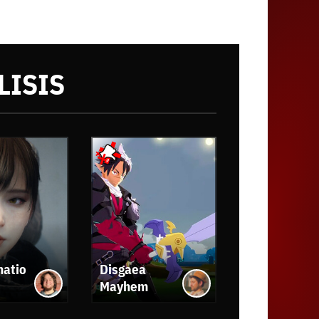
LISIS
natio
Disgaea
Mayhem