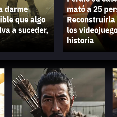
Entra en 3D
a darme
mató a 25 per
ible que algo
Reconstruirla 
va a suceder,
los videojueg
historia