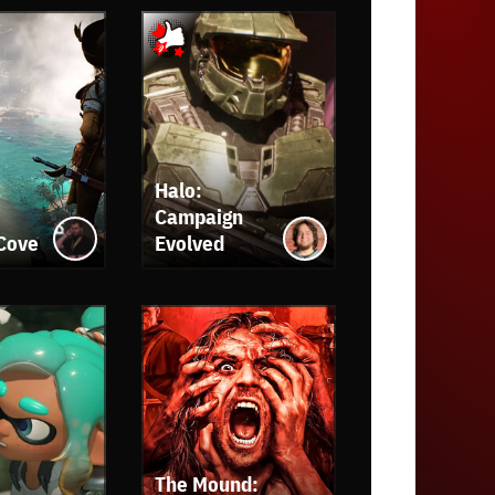
Halo:
Campaign
 Cove
Evolved
The Mound: