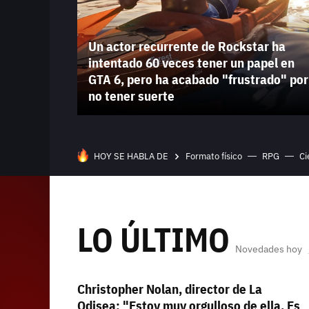
Un actor recurrente de Rockstar ha
intentado 60 veces tener un papel en
GTA 6, pero ha acabado "frustrado" por
no tener suerte
HOY SE HABLA DE
Formato físico
RPG
Ci
LO ÚLTIMO
Novedades hoy
Christopher Nolan, director de La
Odisea: "Estoy muy orgulloso de ella. Es