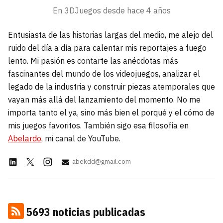
carácter inicial), pero no mayúsculas, espacios,
En 3DJuegos desde
hace 4 años
¿Todavía no tienes cuenta?
tildes o caracteres especiales.
He leído y acepto la
politica de
Entusiasta de las historias largas del medio, me alejo del
Regístrate gratis
privacidad y de participación
ruido del día a día para calentar mis reportajes a fuego
lento. Mi pasión es contarte las anécdotas más
Registrarse en 3DJuegos
fascinantes del mundo de los videojuegos, analizar el
legado de la industria y construir piezas atemporales que
El inicio de sesión con Facebook ya no está
vayan más allá del lanzamiento del momento. No me
disponible, pero puedes seguir usando tu cuenta
importa tanto el ya, sino más bien el porqué y el cómo de
de 3DJuegos:
Entra con Google
mis juegos favoritos. También sigo esa filosofía en
Recupera tu acceso con Facebook
Abelardo
, mi canal de YouTube.
¿Ya tienes cuenta?
abekdd@gmail.com
Entra en 3DJuegos
5693 noticias publicadas