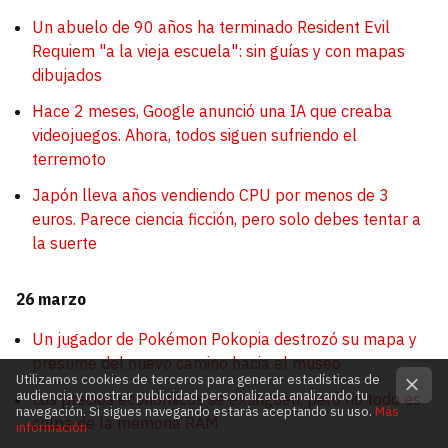
Un abuelo de 90 años ha terminado Resident Evil
Requiem "a la vieja escuela": sin guías y con mapas
dibujados
Hace 2 meses, Google anunció una IA que creaba
videojuegos. Ahora, todos siguen sufriendo el
terremoto
Japón lleva años vendiendo CPU por menos de 3
euros. Parece ciencia ficción, pero solo debes tentar a
la suerte
26 marzo
Un jugador de Pokémon Pokopia destrozó su mapa y
presume del nuevo camino hacia el museo
Utilizamos cookies de terceros para generar estadísticas de
audiencia y mostrar publicidad personalizada analizando tu
Los precios económicos se extinguen, pero no todo es
navegación. Si sigues navegando estarás aceptando su uso.
Más
culpa de la memoria RAM
información