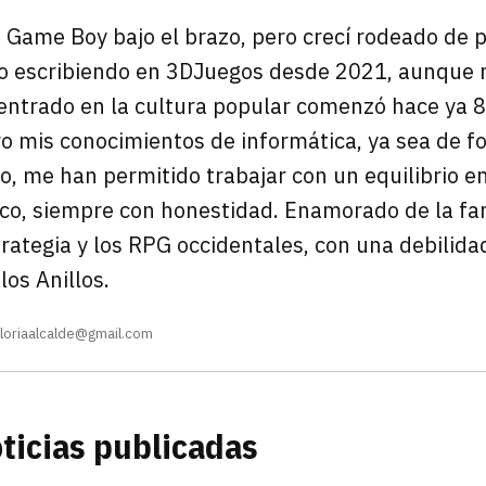
Entra con G
ick
Nintendo Switch 2
Simulación
 Game Boy bajo el brazo, pero crecí rodeado de 
Se usa para la dirección de tu 
Piénsalo bien porque no podrá
 »
Nintendo Switch
MMO
vo escribiendo en 3DJuegos desde 2021, aunque m
caracteres, se pueden usar n
carácter inicial), pero no mayú
¿Todavía no tien
entrado en la cultura popular comenzó hace ya 8
Android
Battle Royale
tildes o caracteres especiales
o mis conocimientos de informática, ya sea de f
He leído y acepto la
po
iOS
Educativo
Regístrate g
privacidad y de partic
o, me han permitido trabajar con un equilibrio en
Plataformas
nico, siempre con honestidad. Enamorado de la fa
Registrarse en 3DJuego
Fútbol
trategia y los RPG occidentales, con una debilida
los Anillos.
El inicio de sesión con Facebo
Aventura gráfic
disponible, pero puedes segu
de 3DJuegos:
Entra con G
Minijuegos
lloriaalcalde@gmail.com
Recupera tu acceso con 
¿Ya tienes c
Condici
ticias publicadas