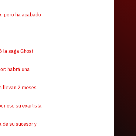
6, pero ha acabado
ió la saga Ghost
ior: habrá una
n llevan 2 meses
por eso su exartista
 de su sucesor y