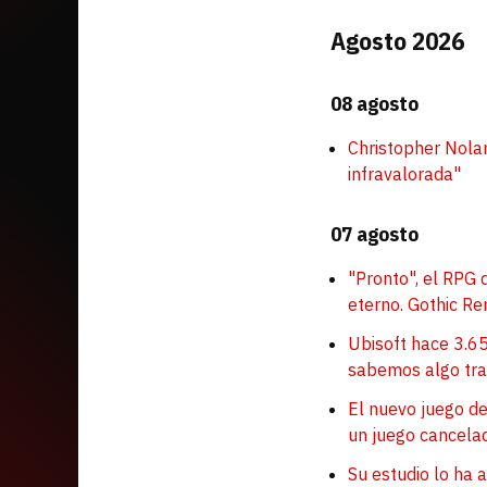
Agosto 2026
08 agosto
Christopher Nolan
infravalorada"
07 agosto
"Pronto", el RPG
eterno. Gothic R
Ubisoft hace 3.65
sabemos algo tras
El nuevo juego del
un juego cancel
Su estudio lo ha