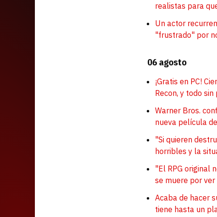
realistas para qu
Un actor recurre
"frustrado" por n
06 agosto
¡Gratis en PC! Ci
Recon, y todo si
Warner Bros. conf
nueva película de
"Si quieren dest
horribles y la sit
"El RPG original n
se muere por ver
Acaba de hacer s
tiene hasta un p