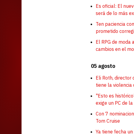
Es oficial: El nu
será de lo más e
Ten paciencia con
prometido corregi
El RPG de moda a
cambios en el mod
05 agosto
Eli Roth, directo
tiene la violencia
"Esto es históric
exige un PC de l
Con 7 nominacione
Tom Cruise
Ya tiene fecha un