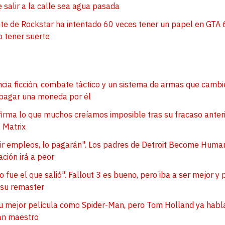
e salir a la calle sea agua pasada
nte de Rockstar ha intentado 60 veces tener un papel en GTA 
o tener suerte
encia ficción, combate táctico y un sistema de armas que camb
n pagar una moneda por él
irma lo que muchos creíamos imposible tras su fracaso anter
 Matrix
ruir empleos, lo pagarán". Los padres de Detroit Become Huma
uación irá a peor
o fue el que salió". Fallout 3 es bueno, pero iba a ser mejor y 
 su remaster
u mejor película como Spider-Man, pero Tom Holland ya habla
lan maestro