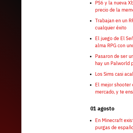
PS6 y la nueva X
precio de la mem
Trabajan en un RP
cualquier éxito
El juego de El Se
alma RPG con uno
Pasaron de ser un
hay un Palworld p
Los Sims casi ac
El mejor shooter 
mercado, y te ens
01 agosto
En Minecraft exis
purgas de españ