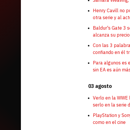
Samara Weaving, 
Henry Cavill no 
otra serie y al ac
Baldur's Gate 3 
alcanza su precio
Con las 3 palabra
confiando en él t
Para algunos es e
sin EA es aún má
03 agosto
Verlo en la WWE h
serlo en la serie
PlayStation y So
como en el cine