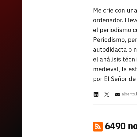
Mandos y Joyst
Selección
Me crie con una
Todo hardware
Trivia
ordenador. Lle
el periodismo c
Juegos Online
Periodismo, per
—
autodidacta o n
Equipo editorial
el análisis téc
Contacta con nosotros
medieval, la es
por El Señor de 
alberto.
6490 no
Whatsapp
Twitch
TikTok
Instagram
Facebook
Twitter
YouTube
RSS
Discord