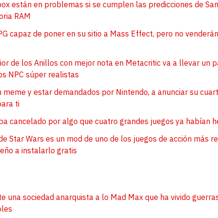
box están en problemas si se cumplen las predicciones de Sa
oria RAM
G capaz de poner en su sitio a Mass Effect, pero no venderá
ñor de los Anillos con mejor nota en Metacritic va a llevar un 
s NPC súper realistas
 meme y estar demandados por Nintendo, a anunciar su cuarto
ara ti
aba cancelado por algo que cuatro grandes juegos ya habían 
de Star Wars es un mod de uno de los juegos de acción más re
eño a instalarlo gratis
te una sociedad anarquista a lo Mad Max que ha vivido guerra
oles