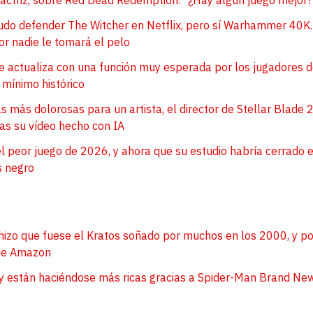
actriz, sobre Red Dead Redemption: "¿Hay algún juego mejor?
pudo defender The Witcher en Netflix, pero sí Warhammer 40K
tor nadie le tomará el pelo
se actualiza con una función muy esperada por los jugadores 
 mínimo histórico
s más dolorosas para un artista, el director de Stellar Blade 2
ras su vídeo hecho con IA
l peor juego de 2026, y ahora que su estudio habría cerrado e
s negro
izo que fuese el Kratos soñado por muchos en los 2000, y po
 de Amazon
ny están haciéndose más ricas gracias a Spider-Man Brand New