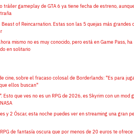
evo tráiler gameplay de GTA 6 ya tiene fecha de estreno, aunqu
xtraña
 Beast of Reincarnation. Estas son las 5 quejas más grandes 
r
hora mismo no es muy conocido, pero está en Game Pass, ha a
o en solitario
r de cine, sobre el fracaso colosal de Borderlands: "Es para ju
 que ellos buscan"
o". Esto que ves no es un RPG de 2026, es Skyrim con un mod g
a NASA
s y 2 Óscar, esta noche puedes ver en streaming una gran pe
 RPG de fantasía oscura que por menos de 20 euros te ofrece 