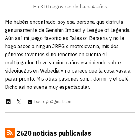
carácter inicial), pero no mayúsculas, espacios,
En 3DJuegos desde
hace 4 años
¿Todavía no tienes cuenta?
tildes o caracteres especiales.
He leído y acepto la
politica de
Me habéis encontrado, soy esa persona que disfruta
Regístrate gratis
privacidad y de participación
genuinamente de Genshin Impact y League of Legends.
Aún así, mi juego favorito es Tales of Berseria y no le
Registrarse en 3DJuegos
hago ascos a ningún JRPG o metroidvania, mis dos
géneros favoritos si no tenemos en cuenta el
El inicio de sesión con Facebook ya no está
multijugador. Llevo ya cinco años escribiendo sobre
disponible, pero puedes seguir usando tu cuenta
videojuegos en Webedia y no parece que la cosa vaya a
de 3DJuegos:
Entra con Google
parar pronto. Mis otras pasiones son… dormir y el café.
Recupera tu acceso con Facebook
Dicho así no suena muy espectacular.
¿Ya tienes cuenta?
bourey3@gmail.com
Entra en 3DJuegos
2620 noticias publicadas