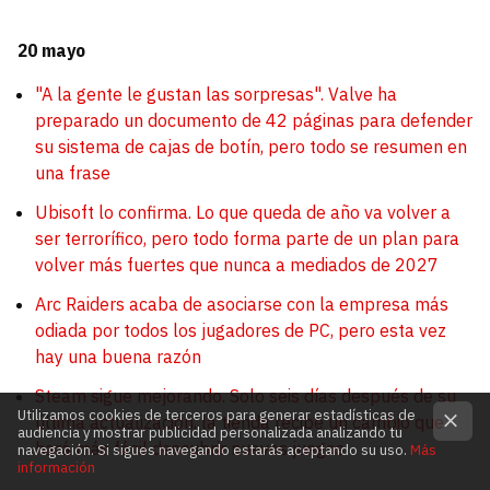
20 mayo
"A la gente le gustan las sorpresas". Valve ha
preparado un documento de 42 páginas para defender
su sistema de cajas de botín, pero todo se resumen en
una frase
Ubisoft lo confirma. Lo que queda de año va volver a
ser terrorífico, pero todo forma parte de un plan para
volver más fuertes que nunca a mediados de 2027
Arc Raiders acaba de asociarse con la empresa más
odiada por todos los jugadores de PC, pero esta vez
hay una buena razón
Steam sigue mejorando. Solo seis días después de su
Utilizamos cookies de terceros para generar estadísticas de
última actualización, la tienda recibe un cambio que
audiencia y mostrar publicidad personalizada analizando tu
hará más fácil descubrir nuevos juegos
navegación. Si sigues navegando estarás aceptando su uso.
Más
información