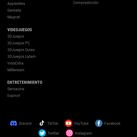
Compradicción
Applesfera
Genbeta
Magnet
VIDEOJUEGOS
3DJuegos
3DJuegos PC
3DJuegos Guías
3DJuegos Latam
VidaExtra
Millenium
ENTRETENIMIENTO
Sensacine
Espinof
Discord
TikTok
YouTube
Facebook
Twitter
Instagram