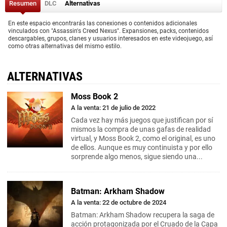
Resumen
DLC
Alternativas
En este espacio encontrarás las conexiones o contenidos adicionales
vinculados con "Assassin's Creed Nexus". Expansiones, packs, contenidos
descargables, grupos, clanes y usuarios interesados en este videojuego, así
como otras alternativas del mismo estilo.
ALTERNATIVAS
Moss Book 2
A la venta: 21 de julio de 2022
Cada vez hay más juegos que justifican por sí
mismos la compra de unas gafas de realidad
virtual, y Moss Book 2, como el original, es uno
de ellos. Aunque es muy continuista y por ello
sorprende algo menos, sigue siendo una...
Batman: Arkham Shadow
A la venta: 22 de octubre de 2024
Batman: Arkham Shadow recupera la saga de
acción protagonizada por el Cruado de la Capa