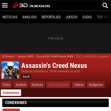
NOTICIAS
ANÁLISIS
REPORTAJES
JUEGOS
GUÍAS
TOP 100
3DJuegos
/
Juegos Multi
/
Assassin's Creed Nexus Multi
/
DLC, contenidos y expansiones Assassin's Creed Nexus Multi
Assassin's Creed Nexus
Fecha de lanzamiento: 18 de noviembre de 2023
Multi
Ficha
Análisis
Noticias
Guía Completa
Videos
Imágenes
Conexiones
CONEXIONES