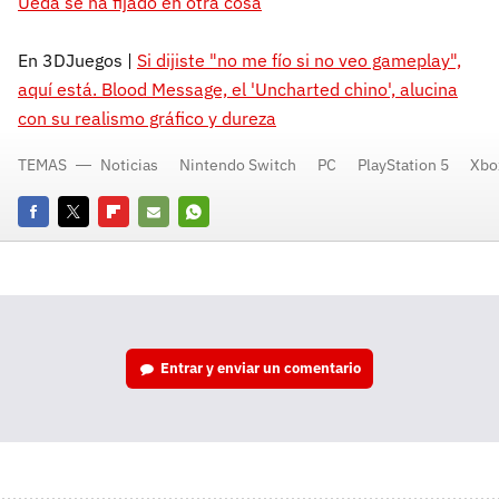
Ueda se ha fijado en otra cosa
En 3DJuegos |
Si dijiste "no me fío si no veo gameplay",
aquí está. Blood Message, el 'Uncharted chino', alucina
con su realismo gráfico y dureza
TEMAS
Noticias
Nintendo Switch
PC
PlayStation 5
Xbox
Facebook
Twitter
Flipboard
E-
Whatsapp
mail
Entrar y enviar un comentario