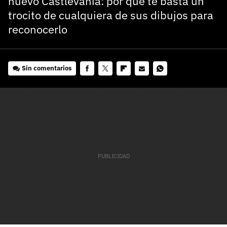
nuevo Castlevania: por qué te basta un
trocito de cualquiera de sus dibujos para
reconocerlo
Sin comentarios
Facebook
Twitter
Flipboard
E-
Whatsapp
mail