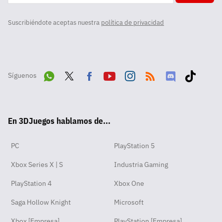
Suscribiéndote aceptas nuestra
política de privacidad
Síguenos
Wha
Twit
Fac
Yout
Inst
RSS
Disc
Tikt
tsA
ter
ebo
ube
agra
ord
ok
En 3DJuegos hablamos de...
pp
ok
m
PC
PlayStation 5
Xbox Series X | S
Industria Gaming
PlayStation 4
Xbox One
Saga Hollow Knight
Microsoft
Xbox [Empresa]
PlayStation [Empresa]