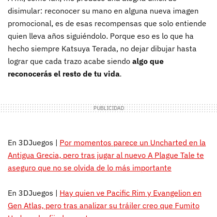
disimular: reconocer su mano en alguna nueva imagen
promocional, es de esas recompensas que solo entiende
quien lleva años siguiéndolo. Porque eso es lo que ha
hecho siempre Katsuya Terada, no dejar dibujar hasta
lograr que cada trazo acabe siendo
algo que
reconocerás el resto de tu vida
.
En 3DJuegos |
Por momentos parece un Uncharted en la
Antigua Grecia, pero tras jugar al nuevo A Plague Tale te
aseguro que no se olvida de lo más importante
En 3DJuegos |
Hay quien ve Pacific Rim y Evangelion en
Gen Atlas, pero tras analizar su tráiler creo que Fumito