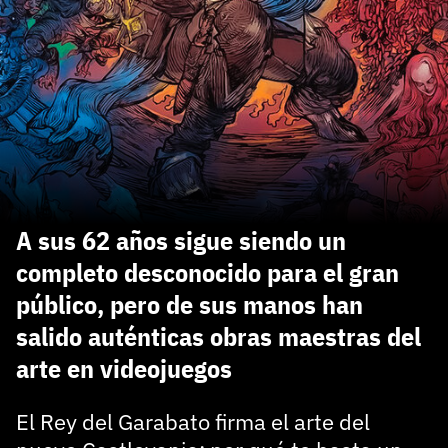
carácter inicial), pero no mayúsculas, espacios, tildes
¿Todavía no tienes cuenta?
o caracteres especiales.
He leído y acepto la
politica de privacidad y
Regístrate gratis
de participación
Registrarse en 3DJuegos
El inicio de sesión con Facebook ya no está
disponible, pero puedes seguir usando tu cuenta
de 3DJuegos:
Entra con Google
A sus 62 años sigue siendo un
Recupera tu acceso con Facebook
completo desconocido para el gran
público, pero de sus manos han
¿Ya tienes cuenta?
salido auténticas obras maestras del
arte en videojuegos
Entra en 3DJuegos
El Rey del Garabato firma el arte del