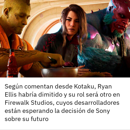
carácter inicial), pero no mayúsculas, espacios, tildes
¿Todavía no tienes cuenta?
o caracteres especiales.
He leído y acepto la
politica de privacidad y
Regístrate gratis
de participación
Registrarse en 3DJuegos
El inicio de sesión con Facebook ya no está
disponible, pero puedes seguir usando tu cuenta
de 3DJuegos:
Entra con Google
Recupera tu acceso con Facebook
Según comentan desde Kotaku, Ryan
Ellis habría dimitido y su rol será otro en
¿Ya tienes cuenta?
Firewalk Studios, cuyos desarrolladores
están esperando la decisión de Sony
Entra en 3DJuegos
sobre su futuro