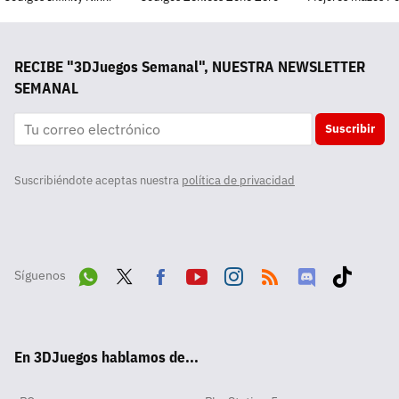
RECIBE "3DJuegos Semanal", NUESTRA NEWSLETTER
SEMANAL
Suscribir
Suscribiéndote aceptas nuestra
política de privacidad
Síguenos
Wha
Twit
Fac
Yout
Inst
RSS
Disc
Tikt
tsA
ter
ebo
ube
agra
ord
ok
En 3DJuegos hablamos de...
pp
ok
m