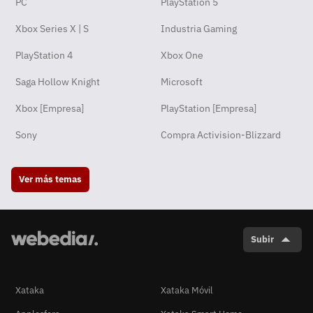
PC
PlayStation 5
Xbox Series X | S
Industria Gaming
PlayStation 4
Xbox One
Saga Hollow Knight
Microsoft
Xbox [Empresa]
PlayStation [Empresa]
Sony
Compra Activision-Blizzard
Ver más temas
Subir
Xataka
Xataka Móvil