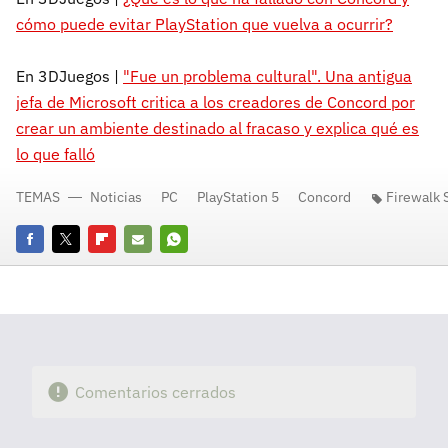
cómo puede evitar PlayStation que vuelva a ocurrir?
En 3DJuegos |
"Fue un problema cultural". Una antigua
jefa de Microsoft critica a los creadores de Concord por
crear un ambiente destinado al fracaso y explica qué es
lo que falló
TEMAS
Noticias
PC
PlayStation 5
Concord
Firewalk 
Facebook
Twitter
Flipboard
E-
Whatsapp
mail
Comentarios cerrados