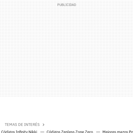
TEMAS DE INTERÉS
Códigos Infinity Nikki
Códigos Zenless Zone Zero
Mejores mazos P