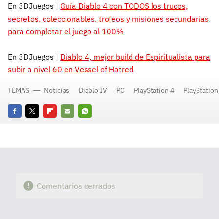
En 3DJuegos |
Guía Diablo 4 con TODOS los trucos,
secretos, coleccionables, trofeos y misiones secundarias
para completar el juego al 100%
En 3DJuegos |
Diablo 4, mejor build de Espiritualista para
subir a nivel 60 en Vessel of Hatred
TEMAS
Noticias
Diablo IV
PC
PlayStation 4
PlayStation
Facebook
Twitter
Flipboard
E-
Whatsapp
mail
Comentarios cerrados