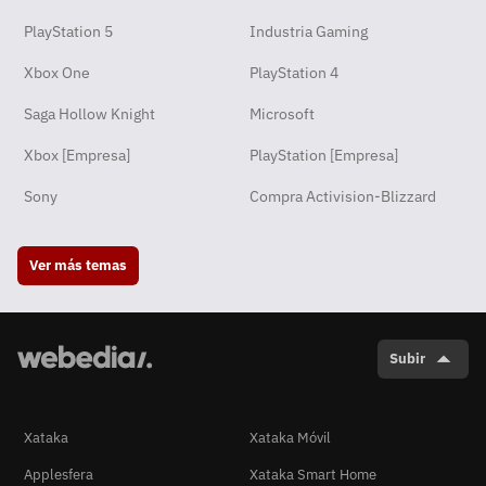
PlayStation 5
Industria Gaming
Xbox One
PlayStation 4
Saga Hollow Knight
Microsoft
Xbox [Empresa]
PlayStation [Empresa]
Sony
Compra Activision-Blizzard
Ver más temas
Subir
Xataka
Xataka Móvil
Applesfera
Xataka Smart Home