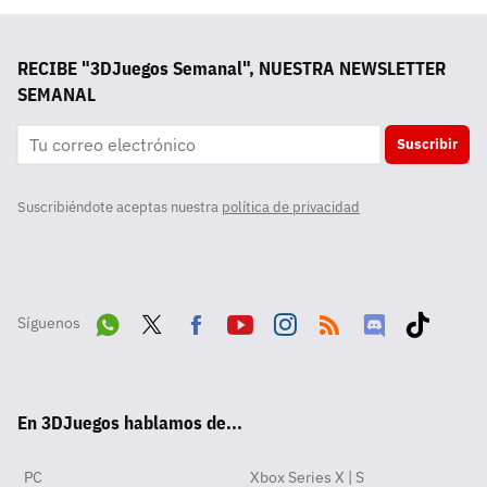
RECIBE "3DJuegos Semanal", NUESTRA NEWSLETTER
SEMANAL
Suscribir
Suscribiéndote aceptas nuestra
política de privacidad
Síguenos
Wha
Twit
Fac
Yout
Inst
RSS
Disc
Tikt
tsA
ter
ebo
ube
agra
ord
ok
En 3DJuegos hablamos de...
pp
ok
m
PC
Xbox Series X | S