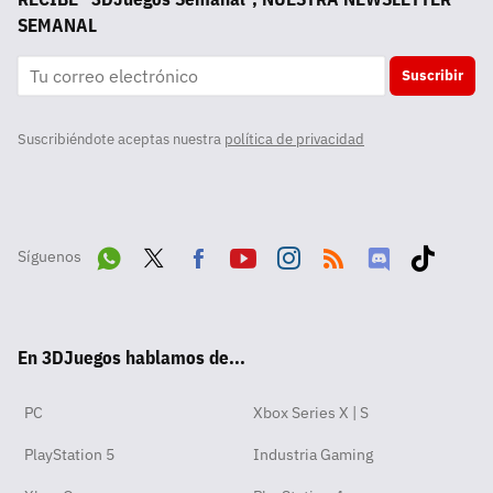
SEMANAL
Suscribir
Suscribiéndote aceptas nuestra
política de privacidad
Síguenos
Wha
Twit
Fac
Yout
Inst
RSS
Disc
Tikt
tsA
ter
ebo
ube
agra
ord
ok
En 3DJuegos hablamos de...
pp
ok
m
PC
Xbox Series X | S
PlayStation 5
Industria Gaming