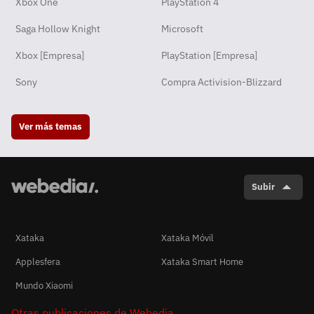
Xbox One
PlayStation 4
Saga Hollow Knight
Microsoft
Xbox [Empresa]
PlayStation [Empresa]
Sony
Compra Activision-Blizzard
Ver más temas
Subir
Xataka
Xataka Móvil
Applesfera
Xataka Smart Home
Mundo Xiaomi
Otras publicaciones de Webedia