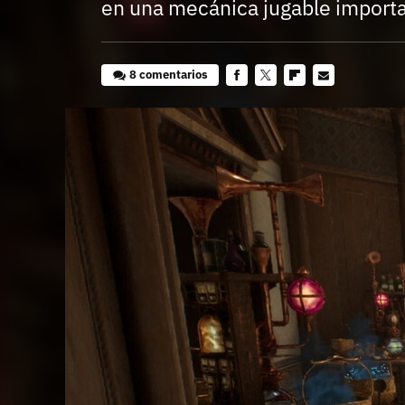
en una mecánica jugable import
8 comentarios
Facebook
Twitter
Flipboard
E-
mail