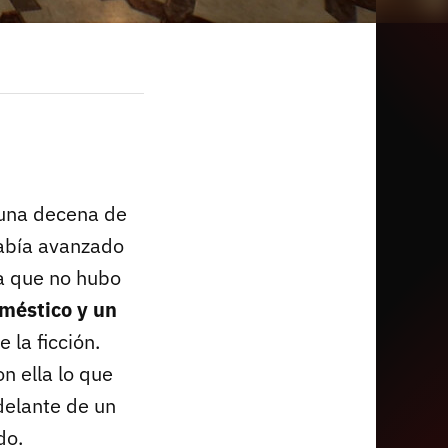
e una decena de
abía avanzado
ya que no hubo
oméstico y un
 la ficción.
n ella lo que
 delante de un
do.