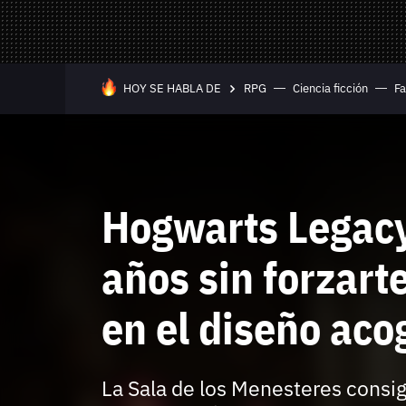
Mandos y Joyst
Selección
Todo hardware
Trivia
Juegos Online
HOY SE HABLA DE
RPG
Ciencia ficción
Fa
—
Equipo editorial
Contacta con nosotros
Hogwarts Legacy
años sin forzarte
en el diseño aco
Whatsapp
Twitch
TikTok
Instagram
Facebook
Twitter
YouTube
RSS
Discord
La Sala de los Menesteres consig