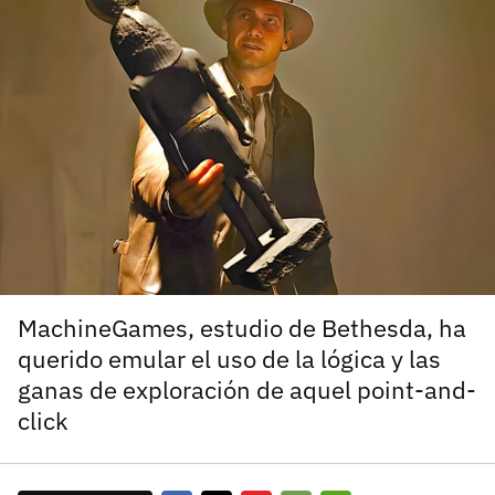
carácter inicial), pero no mayúsculas, espacios, tildes
¿Todavía no tienes cuenta?
o caracteres especiales.
He leído y acepto la
politica de privacidad y
Regístrate gratis
de participación
Registrarse en 3DJuegos
El inicio de sesión con Facebook ya no está
disponible, pero puedes seguir usando tu cuenta
de 3DJuegos:
Entra con Google
Recupera tu acceso con Facebook
MachineGames, estudio de Bethesda, ha
querido emular el uso de la lógica y las
¿Ya tienes cuenta?
ganas de exploración de aquel point-and-
click
Entra en 3DJuegos