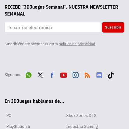
RECIBE "3DJuegos Semanal", NUESTRA NEWSLETTER
SEMANAL
Suscribir
Suscribiéndote aceptas nuestra
política de privacidad
Síguenos
Wha
Twit
Fac
Yout
Inst
RSS
Disc
Tikt
tsA
ter
ebo
ube
agra
ord
ok
En 3DJuegos hablamos de...
pp
ok
m
PC
Xbox Series X | S
PlayStation 5
Industria Gaming