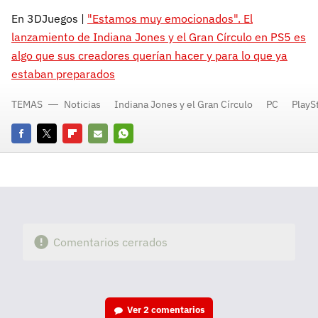
En 3DJuegos |
"Estamos muy emocionados". El
lanzamiento de Indiana Jones y el Gran Círculo en PS5 es
algo que sus creadores querían hacer y para lo que ya
estaban preparados
TEMAS
Noticias
Indiana Jones y el Gran Círculo
PC
PlayS
Facebook
Twitter
Flipboard
E-
Whatsapp
mail
Comentarios cerrados
Ver
2 comentarios