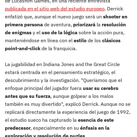
de Lucasfilm Games, en una reciente entrevista
publicada en el sitio web del estudio europeo
. Derrick
enfatizó que, aunque el nuevo juego será un
shooter en
primera persona
de aventura,
priorizará
la
resolución
de enigmas
y el
uso de la lógica
sobre la acción pura,
manteniéndose en línea con el
estilo
de los
clásicos
point-and-click
de la franquicia.
La jugabilidad en Indiana Jones and the Great Circle
estará centrada en el pensamiento estratégico, el
descubrimiento y la investigación. "Queríamos que el
enfoque principal del jugador fuera
usar su cerebro
antes que su fuerza
, aunque golpear a los malos
también es muy divertido", explicó Derrick. Aunque no se
replicará directamente la experiencia del juego de 1992,
el estudio sueco ha capturado la
esencia de este
predecesor
, especialmente en su
énfasis en la
exploración y resolución de puzles
.