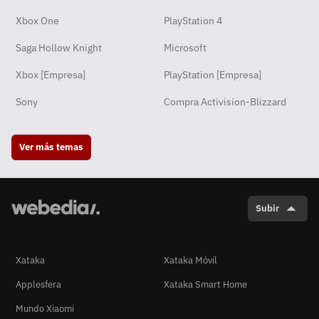
Xbox One
PlayStation 4
Saga Hollow Knight
Microsoft
Xbox [Empresa]
PlayStation [Empresa]
Sony
Compra Activision-Blizzard
Ver más temas
Subir
Xataka
Xataka Móvil
Applesfera
Xataka Smart Home
Mundo Xiaomi