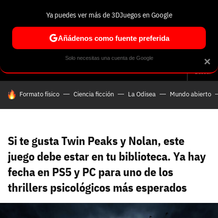
Ya puedes ver más de 3DJuegos en Google
Volver
Entra en 3DJuegos
Regístrate en 3DJuegos
Recuperar contraseña
Añádenos como fuente preferida
Correo electrónico
Correo electrónico
Correo electrónico
Te enviaremos un correo electrónico con un
Solo necesitas una cuenta de Google
×
Análisis
Guías y trucos
Trivia
Selección
Tech
Seri
enlace para recuperar tu contraseña:
Buscar
Correo electrónico asociado a tu cuenta de
HOY SE HABLA DE
Formato físico
Ciencia ficción
La Odisea
Mundo abierto
Facebook:
Contraseña
Contraseña
(mínimo 6 caracteres)
Cancelar
Recuperar contraseña
Repetir contraseña
Recuperar contraseña
Recuperar contraseña
Iniciar sesión
Si te gusta Twin Peaks y Nolan, este
juego debe estar en tu biblioteca. Ya hay
fecha en PS5 y PC para uno de los
Nombre de usuario
thrillers psicológicos más esperados
Entra con Google
Se usa para la dirección de tu página de usuario.
Piénsalo bien porque no podrás cambiarlo. Mínimo 3
caracteres, se pueden usar números (no como