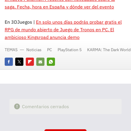
saga. Fecha, hora en España y dónde ver del evento
En 3DJuegos |
En solo unos días podrás probar gratis el
RPG de mundo abierto de Juego de Tronos en PC. El
ambicioso Kingsroad anuncia demo
TEMAS
Noticias
PC
PlayStation 5
KARMA: The Dark World
Facebook
Twitter
Flipboard
E-
Whatsapp
mail
Comentarios cerrados