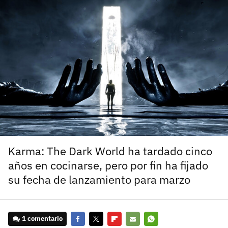
carácter inicial), pero no mayúsculas, espacios, tildes
¿Todavía no tienes cuenta?
o caracteres especiales.
He leído y acepto la
politica de privacidad y
Regístrate gratis
de participación
Registrarse en 3DJuegos
El inicio de sesión con Facebook ya no está
disponible, pero puedes seguir usando tu cuenta
de 3DJuegos:
Entra con Google
Recupera tu acceso con Facebook
Karma: The Dark World ha tardado cinco
años en cocinarse, pero por fin ha fijado
¿Ya tienes cuenta?
su fecha de lanzamiento para marzo
Entra en 3DJuegos
1 comentario