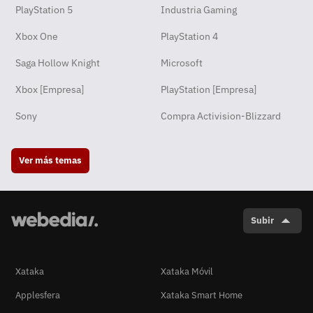
PlayStation 5
Industria Gaming
Xbox One
PlayStation 4
Saga Hollow Knight
Microsoft
Xbox [Empresa]
PlayStation [Empresa]
Sony
Compra Activision-Blizzard
Ver más temas
Subir
Xataka
Xataka Móvil
Applesfera
Xataka Smart Home