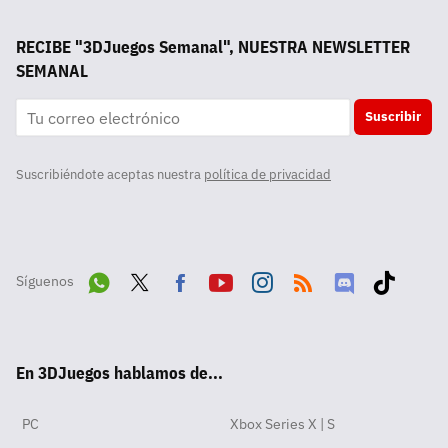
RECIBE "3DJuegos Semanal", NUESTRA NEWSLETTER
SEMANAL
Suscribir
Suscribiéndote aceptas nuestra
política de privacidad
Síguenos
Wha
Twit
Fac
Yout
Inst
RSS
Disc
Tikt
tsA
ter
ebo
ube
agra
ord
ok
En 3DJuegos hablamos de...
pp
ok
m
PC
Xbox Series X | S