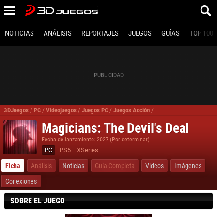
NOTICIAS
ANÁLISIS
REPORTAJES
JUEGOS
GUÍAS
TOP 100
3DJuegos
/
PC
/
Videojuegos
/
Juegos PC
/
Juegos Acción
/
Magicians The Devil's De
Magicians: The Devil's Deal
Fecha de lanzamiento: 2027 (Por determinar)
PC
PS5
XSeries
Ficha
Análisis
Noticias
Guía Completa
Videos
Imágenes
Conexiones
SOBRE EL JUEGO