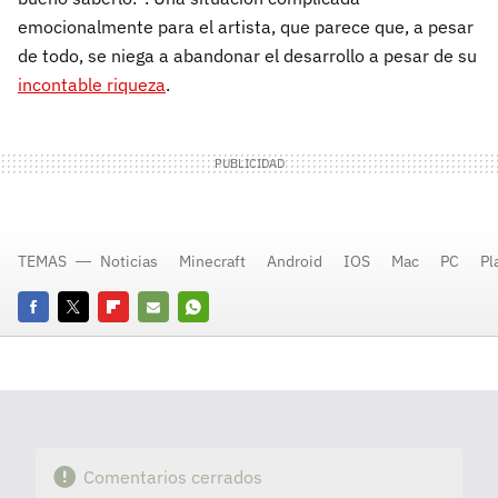
emocionalmente para el artista, que parece que, a pesar
de todo, se niega a abandonar el desarrollo a pesar de su
incontable riqueza
.
TEMAS
Noticias
Minecraft
Android
IOS
Mac
PC
Pl
Facebook
Twitter
Flipboard
E-
Whatsapp
mail
Comentarios cerrados