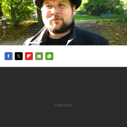
carácter inicial), pero no mayúsculas, espacios, tildes
¿Todavía no tienes cuenta?
o caracteres especiales.
He leído y acepto la
politica de privacidad y
Regístrate gratis
de participación
Registrarse en 3DJuegos
El inicio de sesión con Facebook ya no está
disponible, pero puedes seguir usando tu cuenta
Facebook
Twitter
Flipboard
E-
Whatsapp
de 3DJuegos:
Entra con Google
mail
Recupera tu acceso con Facebook
¿Ya tienes cuenta?
Entra en 3DJuegos