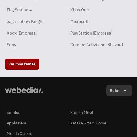
PlayStation 4
Xbox One
Saga Hollow Knight
Microsoft
Xbox [Empresa]
PlayStation [Empresa]
Sony
Compra Activision-Blizzard
Ver más temas
Subir
Xataka
Xataka Móvil
Applesfera
Xataka Smart Home
Mundo Xiaomi