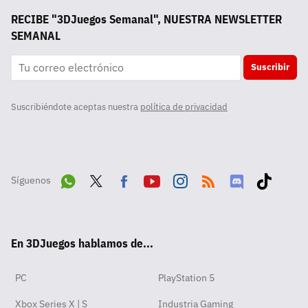
RECIBE "3DJuegos Semanal", NUESTRA NEWSLETTER
SEMANAL
Suscribir
Suscribiéndote aceptas nuestra
política de privacidad
Síguenos
Wha
Twit
Fac
Yout
Inst
RSS
Disc
Tikt
tsA
ter
ebo
ube
agra
ord
ok
En 3DJuegos hablamos de...
pp
ok
m
PC
PlayStation 5
Xbox Series X | S
Industria Gaming