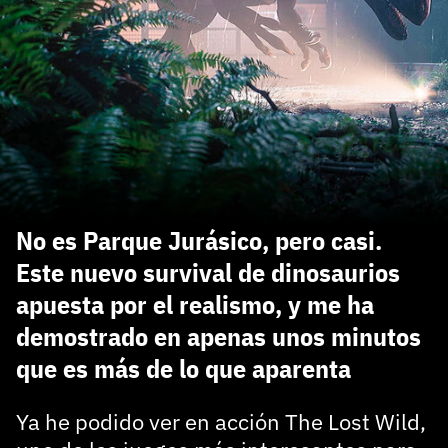
carácter inicial), pero no mayúsculas, espacios, tildes
¿Todavía no tienes cuenta?
o caracteres especiales.
He leído y acepto la
politica de privacidad y
Regístrate gratis
de participación
Registrarse en 3DJuegos
El inicio de sesión con Facebook ya no está
disponible, pero puedes seguir usando tu cuenta
de 3DJuegos:
Entra con Google
No es Parque Jurásico, pero casi.
Recupera tu acceso con Facebook
Este nuevo survival de dinosaurios
apuesta por el realismo, y me ha
¿Ya tienes cuenta?
demostrado en apenas unos minutos
que es más de lo que aparenta
Entra en 3DJuegos
Ya he podido ver en acción The Lost Wild,