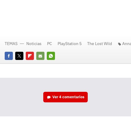
TEMAS
Noticias
PC
PlayStation 5
The Lost Wild
Anna
Facebook
Twitter
Flipboard
E-
Whatsapp
mail
Ver
4 comentarios