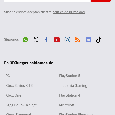
Suscribiéndote aceptas nuestra
política de privacidad
Síguenos
Wha
Twit
Fac
Yout
Inst
RSS
Disc
Tikt
tsA
ter
ebo
ube
agra
ord
ok
En 3DJuegos hablamos de...
pp
ok
m
PC
PlayStation 5
Xbox Series X | S
Industria Gaming
Xbox One
PlayStation 4
Saga Hollow Knight
Microsoft
Xbox [Empresa]
PlayStation [Empresa]