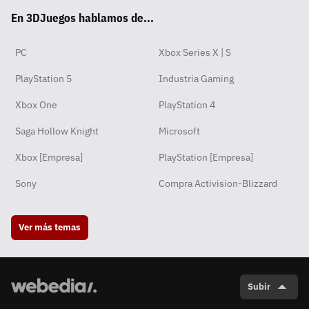
En 3DJuegos hablamos de...
pp
ok
m
PC
Xbox Series X | S
PlayStation 5
Industria Gaming
Xbox One
PlayStation 4
Saga Hollow Knight
Microsoft
Xbox [Empresa]
PlayStation [Empresa]
Sony
Compra Activision-Blizzard
Ver más temas
Subir