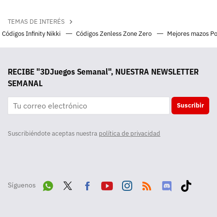
TEMAS DE INTERÉS
Códigos Infinity Nikki
Códigos Zenless Zone Zero
Mejores mazos P
RECIBE "3DJuegos Semanal", NUESTRA NEWSLETTER
SEMANAL
Suscribir
Suscribiéndote aceptas nuestra
política de privacidad
Síguenos
Wha
Twit
Fac
Yout
Inst
RSS
Disc
Tikt
tsA
ter
ebo
ube
agra
ord
ok