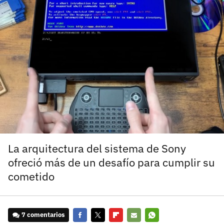
carácter inicial), pero no mayúsculas, espacios, tildes
¿Todavía no tienes cuenta?
o caracteres especiales.
He leído y acepto la
politica de privacidad y
Regístrate gratis
de participación
Registrarse en 3DJuegos
El inicio de sesión con Facebook ya no está
disponible, pero puedes seguir usando tu cuenta
de 3DJuegos:
Entra con Google
Recupera tu acceso con Facebook
La arquitectura del sistema de Sony
ofreció más de un desafío para cumplir su
¿Ya tienes cuenta?
cometido
Entra en 3DJuegos
7 comentarios