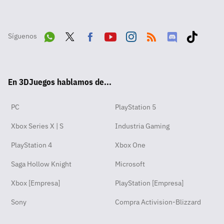
Síguenos
Wha
Twit
Fac
Yout
Inst
RSS
Disc
Tikt
tsA
ter
ebo
ube
agra
ord
ok
En 3DJuegos hablamos de...
pp
ok
m
PC
PlayStation 5
Xbox Series X | S
Industria Gaming
PlayStation 4
Xbox One
Saga Hollow Knight
Microsoft
Xbox [Empresa]
PlayStation [Empresa]
Sony
Compra Activision-Blizzard