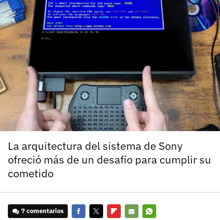
carácter inicial), pero no mayúsculas, espacios, tildes
¿Todavía no tienes cuenta?
o caracteres especiales.
He leído y acepto la
politica de privacidad y
Regístrate gratis
de participación
Registrarse en 3DJuegos
El inicio de sesión con Facebook ya no está
disponible, pero puedes seguir usando tu cuenta
de 3DJuegos:
Entra con Google
Recupera tu acceso con Facebook
La arquitectura del sistema de Sony
ofreció más de un desafío para cumplir su
¿Ya tienes cuenta?
cometido
Entra en 3DJuegos
7 comentarios