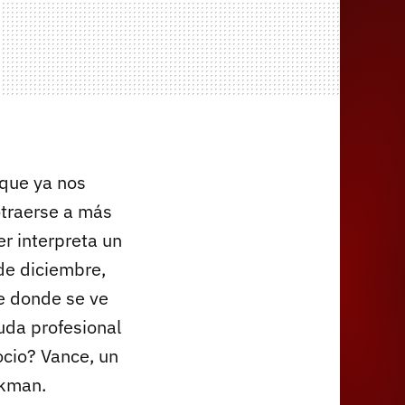
 que ya nos
otraerse a más
r interpreta un
de diciembre,
e donde se ve
uda profesional
ocio? Vance, un
nkman.