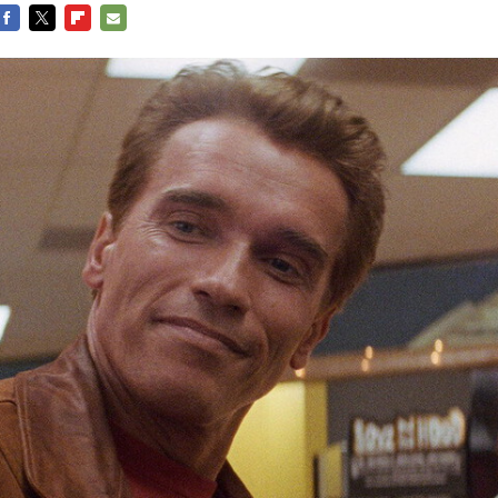
Entra en 3D
Facebook
Twitter
Flipboard
E-
mail