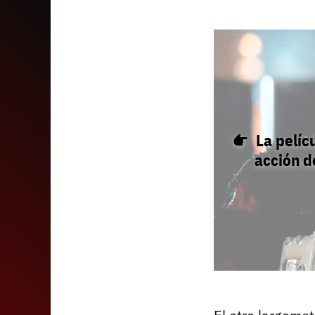
La pelíc
acción d