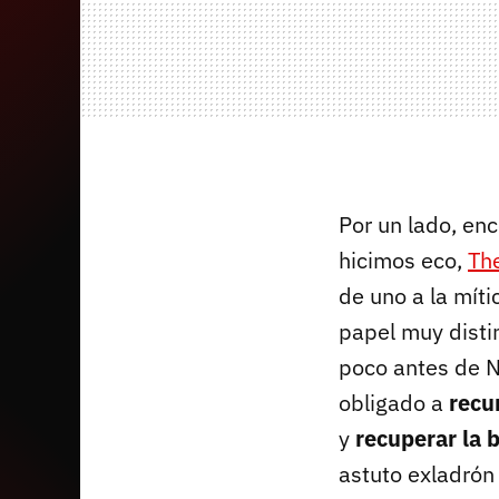
Por un lado, e
hicimos eco,
Th
de uno a la mít
papel muy disti
poco antes de N
obligado a
recu
y
recuperar la 
astuto exladrón