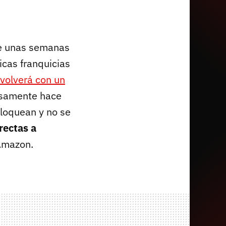
e unas semanas
icas franquicias
volverá con un
nsamente hace
bloquean y no se
rectas a
 Amazon.