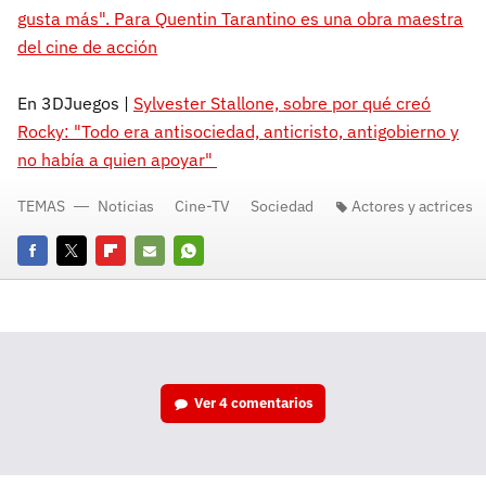
gusta más". Para Quentin Tarantino es una obra maestra
del cine de acción
En 3DJuegos |
Sylvester Stallone, sobre por qué creó
Rocky: "Todo era antisociedad, anticristo, antigobierno y
no había a quien apoyar"
TEMAS
Noticias
Cine-TV
Sociedad
Actores y actrices
Facebook
Twitter
Flipboard
E-
Whatsapp
mail
Ver
4 comentarios