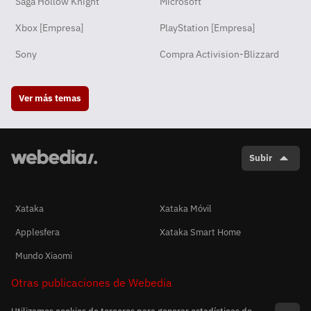
Saga Hollow Knight
Microsoft
Xbox [Empresa]
PlayStation [Empresa]
Sony
Compra Activision-Blizzard
Ver más temas
Subir
Xataka
Xataka Móvil
Applesfera
Xataka Smart Home
Mundo Xiaomi
Otras publicaciones de Webedia