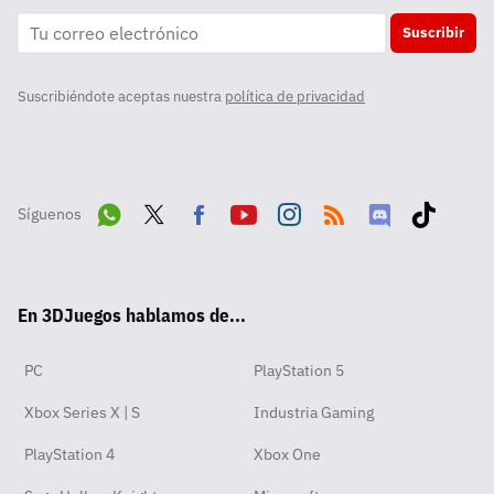
Suscribir
Suscribiéndote aceptas nuestra
política de privacidad
Síguenos
Wha
Twit
Fac
Yout
Inst
RSS
Disc
Tikt
tsA
ter
ebo
ube
agra
ord
ok
En 3DJuegos hablamos de...
pp
ok
m
PC
PlayStation 5
Xbox Series X | S
Industria Gaming
PlayStation 4
Xbox One