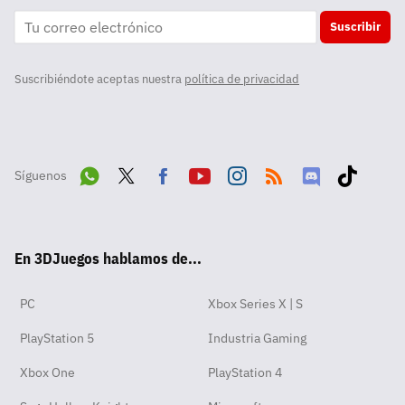
Suscribir
Suscribiéndote aceptas nuestra
política de privacidad
Síguenos
Wha
Twit
Fac
Yout
Inst
RSS
Disc
Tikt
tsA
ter
ebo
ube
agra
ord
ok
En 3DJuegos hablamos de...
pp
ok
m
PC
Xbox Series X | S
PlayStation 5
Industria Gaming
Xbox One
PlayStation 4