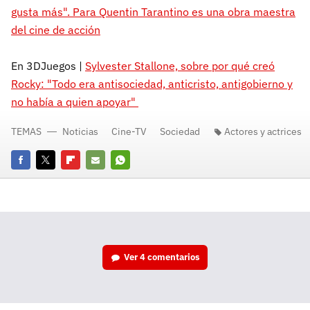
gusta más". Para Quentin Tarantino es una obra maestra
del cine de acción
En 3DJuegos |
Sylvester Stallone, sobre por qué creó
Rocky: "Todo era antisociedad, anticristo, antigobierno y
no había a quien apoyar"
TEMAS
Noticias
Cine-TV
Sociedad
Actores y actrices
Facebook
Twitter
Flipboard
E-
Whatsapp
mail
Ver
4 comentarios