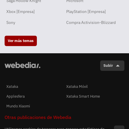
Saga Hollow Knight
Microsoft
Xbox [Empresa]
PlayStation [Empresa]
Sony
Compra Activision-Blizzard
Ver más temas
Subir
Xataka
Xataka Móvil
Applesfera
Xataka Smart Home
Mundo Xiaomi
Otras publicaciones de Webedia