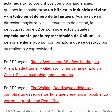
aclamada tanto por críticos como por audiencias,
quienes la consideraron
un hito en la industria del cine
y un logro en el género de la fantasía
. Además de su
dirección magistral y sus secuencias de acción, la
película recibió elogios por sus efectos visuales,
especialmente por la representación de Gollum
, un
personaje generado por computadora que se destacó por
su realismo y expresividad.
En 3DJuegos |
Ridley Scott tiene 88 años, ha dirigido
Alien, Blade Runner y Gladiator, y nunca ha ganado un
Oscar. Eso va a cambiar, más o menos
En 3DJuegos |
The Walking Dead sigue adelante y
cumplirá un deseo de los fans que creíamos imposible. Lo
veremos pronto con Dead City
TEMAS
Noticias
Cine-TV
Pelis y series
Saga El Señor