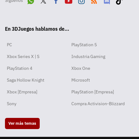
Síguenos
Wha
Twit
Fac
Yout
Inst
RSS
Disc
Tikt
tsA
ter
ebo
ube
agra
ord
ok
En 3DJuegos hablamos de...
pp
ok
m
PC
PlayStation 5
Xbox Series X | S
Industria Gaming
PlayStation 4
Xbox One
Saga Hollow Knight
Microsoft
Xbox [Empresa]
PlayStation [Empresa]
Sony
Compra Activision-Blizzard
Ver más temas