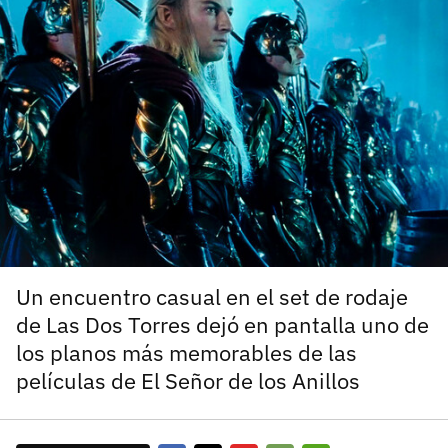
carácter inicial), pero no mayúsculas, espacios, tildes
¿Todavía no tienes cuenta?
o caracteres especiales.
He leído y acepto la
politica de privacidad y
Regístrate gratis
de participación
Registrarse en 3DJuegos
El inicio de sesión con Facebook ya no está
disponible, pero puedes seguir usando tu cuenta
de 3DJuegos:
Entra con Google
Recupera tu acceso con Facebook
Un encuentro casual en el set de rodaje
de Las Dos Torres dejó en pantalla uno de
¿Ya tienes cuenta?
los planos más memorables de las
películas de El Señor de los Anillos
Entra en 3DJuegos