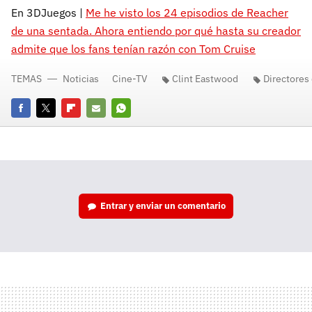
En 3DJuegos |
Me he visto los 24 episodios de Reacher
de una sentada. Ahora entiendo por qué hasta su creador
admite que los fans tenían razón con Tom Cruise
TEMAS
Noticias
Cine-TV
Clint Eastwood
Directores
Facebook
Twitter
Flipboard
E-
Whatsapp
mail
Entrar y enviar un comentario