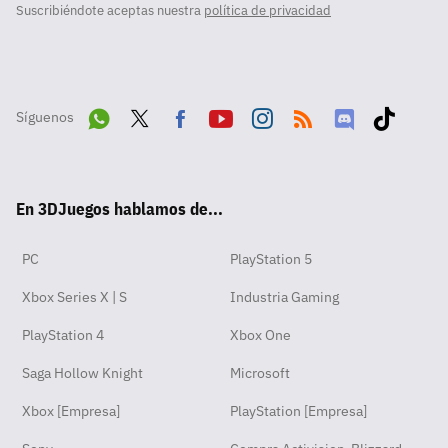
Suscribiéndote aceptas nuestra
política de privacidad
Síguenos
Wha
Twit
Fac
Yout
Inst
RSS
Disc
Tikt
tsA
ter
ebo
ube
agra
ord
ok
En 3DJuegos hablamos de...
pp
ok
m
PC
PlayStation 5
Xbox Series X | S
Industria Gaming
PlayStation 4
Xbox One
Saga Hollow Knight
Microsoft
Xbox [Empresa]
PlayStation [Empresa]