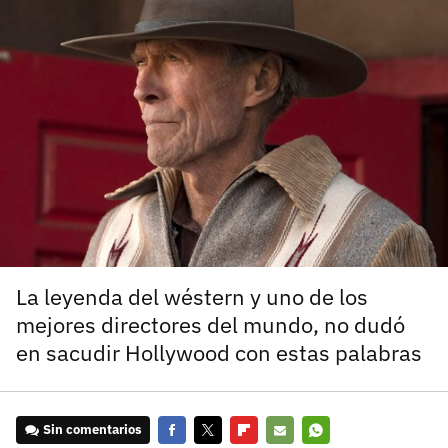
carácter inicial), pero no mayúsculas, espacios, tildes
¿Todavía no tienes cuenta?
o caracteres especiales.
He leído y acepto la
politica de privacidad y
Regístrate gratis
de participación
Registrarse en 3DJuegos
El inicio de sesión con Facebook ya no está
disponible, pero puedes seguir usando tu cuenta
de 3DJuegos:
Entra con Google
Recupera tu acceso con Facebook
La leyenda del wéstern y uno de los
mejores directores del mundo, no dudó
¿Ya tienes cuenta?
en sacudir Hollywood con estas palabras
Entra en 3DJuegos
Sin comentarios