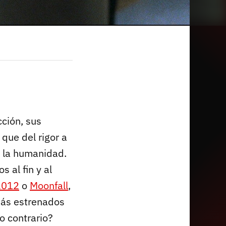
cción, sus
que del rigor a
a la humanidad.
 al fin y al
2012
o
Moonfall
,
más estrenados
o contrario?