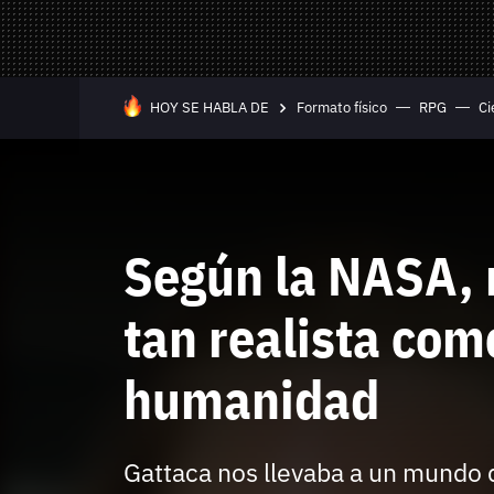
Mandos y Joyst
Selección
Todo hardware
Trivia
Juegos Online
HOY SE HABLA DE
Formato físico
RPG
Ci
—
Equipo editorial
Contacta con nosotros
Según la NASA, n
tan realista com
humanidad
Whatsapp
Twitch
TikTok
Instagram
Facebook
Twitter
YouTube
RSS
Discord
Gattaca nos llevaba a un mundo d