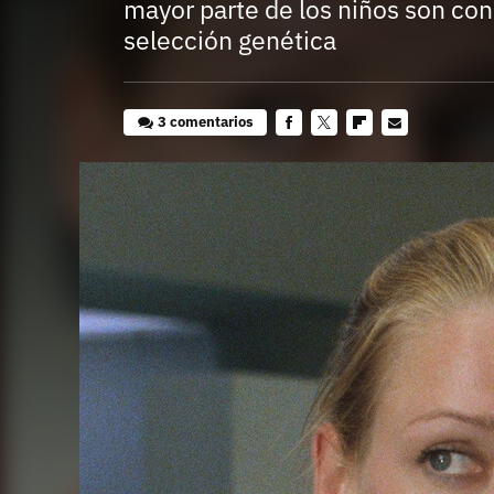
mayor parte de los niños son con
selección genética
3 comentarios
Facebook
Twitter
Flipboard
E-
mail