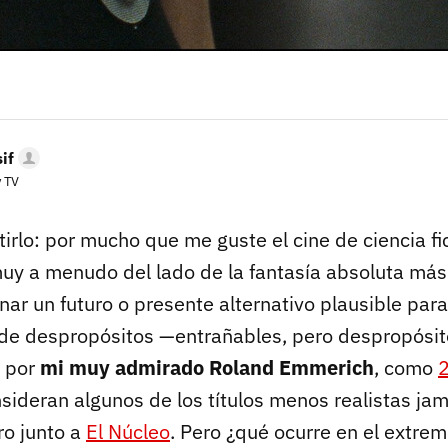
if
y TV
rlo: por mucho que me guste el cine de ciencia fi
muy a menudo del lado de la fantasía absoluta más 
nar un futuro o presente alternativo plausible par
 de despropósitos —entrañables, pero despropósitos
 por
mi muy admirado Roland Emmerich
, como
ideran algunos de los títulos menos realistas ja
ro junto a
El Núcleo
. Pero ¿qué ocurre en el extrem