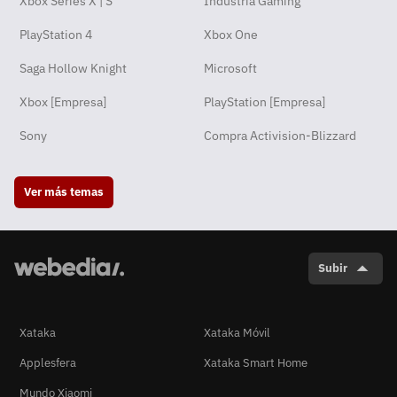
Xbox Series X | S
Industria Gaming
PlayStation 4
Xbox One
Saga Hollow Knight
Microsoft
Xbox [Empresa]
PlayStation [Empresa]
Sony
Compra Activision-Blizzard
Ver más temas
Subir
Xataka
Xataka Móvil
Applesfera
Xataka Smart Home
Mundo Xiaomi