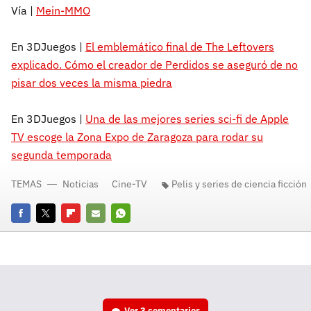
Vía |
Mein-MMO
En 3DJuegos |
El emblemático final de The Leftovers
explicado. Cómo el creador de Perdidos se aseguró de no
pisar dos veces la misma piedra
En 3DJuegos |
Una de las mejores series sci-fi de Apple
TV escoge la Zona Expo de Zaragoza para rodar su
segunda temporada
TEMAS
Noticias
Cine-TV
Pelis y series de ciencia ficción
Facebook
Twitter
Flipboard
E-
Whatsapp
mail
Ver
3 comentarios