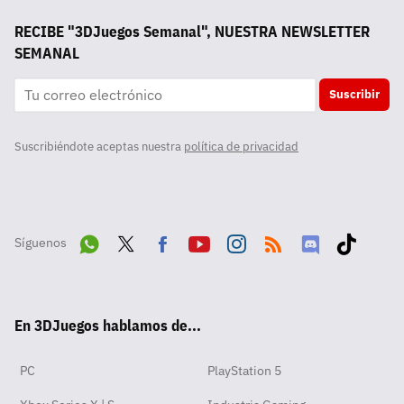
RECIBE "3DJuegos Semanal", NUESTRA NEWSLETTER
SEMANAL
Suscribir
Suscribiéndote aceptas nuestra
política de privacidad
Síguenos
Wha
Twit
Fac
Yout
Inst
RSS
Disc
Tikt
tsA
ter
ebo
ube
agra
ord
ok
En 3DJuegos hablamos de...
pp
ok
m
PC
PlayStation 5