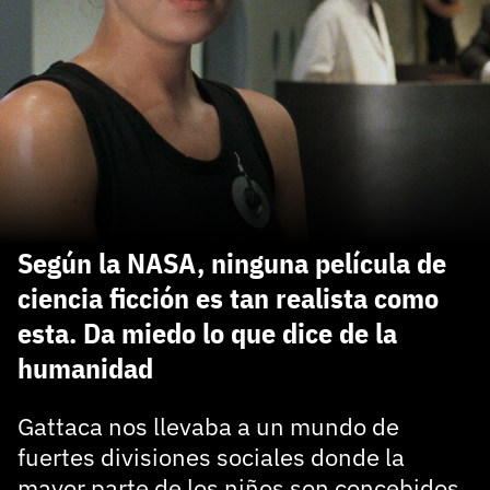
carácter inicial), pero no mayúsculas, espacios, tildes
¿Todavía no tienes cuenta?
o caracteres especiales.
He leído y acepto la
politica de privacidad y
Regístrate gratis
de participación
Registrarse en 3DJuegos
El inicio de sesión con Facebook ya no está
disponible, pero puedes seguir usando tu cuenta
de 3DJuegos:
Entra con Google
Según la NASA, ninguna película de
Recupera tu acceso con Facebook
ciencia ficción es tan realista como
esta. Da miedo lo que dice de la
¿Ya tienes cuenta?
humanidad
Entra en 3DJuegos
Gattaca nos llevaba a un mundo de
fuertes divisiones sociales donde la
mayor parte de los niños son concebidos