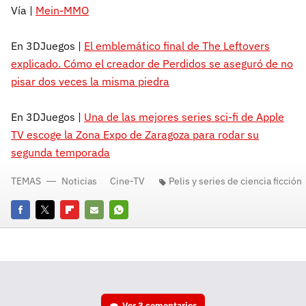
Vía |
Mein-MMO
En 3DJuegos |
El emblemático final de The Leftovers
explicado. Cómo el creador de Perdidos se aseguró de no
pisar dos veces la misma piedra
En 3DJuegos |
Una de las mejores series sci-fi de Apple
TV escoge la Zona Expo de Zaragoza para rodar su
segunda temporada
TEMAS
Noticias
Cine-TV
Pelis y series de ciencia ficción
Facebook
Twitter
Flipboard
E-
Whatsapp
mail
Ver
3 comentarios