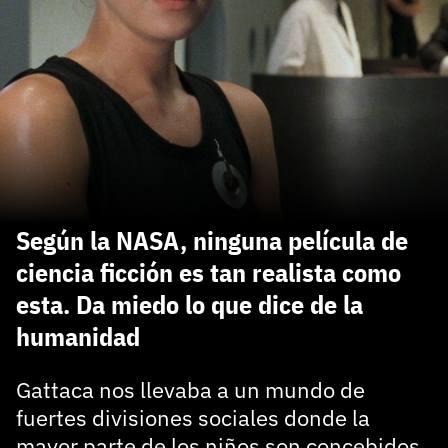
carácter inicial), pero no mayúsculas, espacios, tildes
¿Todavía no tienes cuenta?
o caracteres especiales.
He leído y acepto la
politica de privacidad y
Regístrate gratis
de participación
Registrarse en 3DJuegos
El inicio de sesión con Facebook ya no está
disponible, pero puedes seguir usando tu cuenta
de 3DJuegos:
Entra con Google
Según la NASA, ninguna película de
Recupera tu acceso con Facebook
ciencia ficción es tan realista como
esta. Da miedo lo que dice de la
¿Ya tienes cuenta?
humanidad
Entra en 3DJuegos
Gattaca nos llevaba a un mundo de
fuertes divisiones sociales donde la
mayor parte de los niños son concebidos