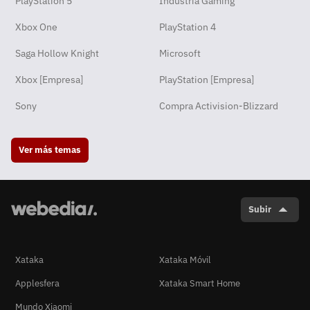
PlayStation 5
Industria Gaming
Xbox One
PlayStation 4
Saga Hollow Knight
Microsoft
Xbox [Empresa]
PlayStation [Empresa]
Sony
Compra Activision-Blizzard
Ver más temas
Subir
Xataka
Xataka Móvil
Applesfera
Xataka Smart Home
Mundo Xiaomi