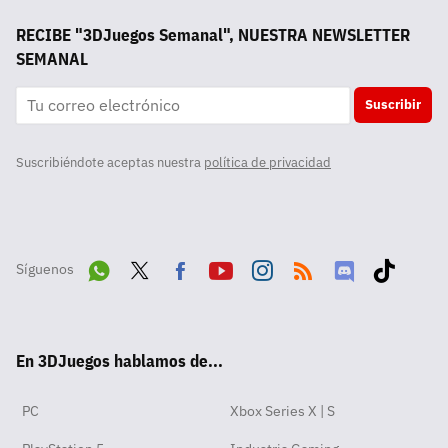
RECIBE "3DJuegos Semanal", NUESTRA NEWSLETTER
SEMANAL
Suscribir
Suscribiéndote aceptas nuestra
política de privacidad
Síguenos
Wha
Twit
Fac
Yout
Inst
RSS
Disc
Tikt
tsA
ter
ebo
ube
agra
ord
ok
En 3DJuegos hablamos de...
pp
ok
m
PC
Xbox Series X | S