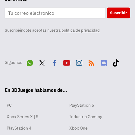
Suscribir
Suscribiéndote aceptas nuestra
política de privacidad
Síguenos
Wha
Twit
Fac
Yout
Inst
RSS
Disc
Tikt
tsA
ter
ebo
ube
agra
ord
ok
En 3DJuegos hablamos de...
pp
ok
m
PC
PlayStation 5
Xbox Series X | S
Industria Gaming
PlayStation 4
Xbox One