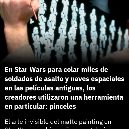
carácter inicial), pero no mayúsculas, espacios, tildes
¿Todavía no tienes cuenta?
o caracteres especiales.
He leído y acepto la
politica de privacidad y
Regístrate gratis
de participación
Registrarse en 3DJuegos
El inicio de sesión con Facebook ya no está
disponible, pero puedes seguir usando tu cuenta
de 3DJuegos:
Entra con Google
En Star Wars para colar miles de
Recupera tu acceso con Facebook
soldados de asalto y naves espaciales
en las películas antiguas, los
¿Ya tienes cuenta?
creadores utilizaron una herramienta
en particular: pinceles
Entra en 3DJuegos
El arte invisible del matte painting en