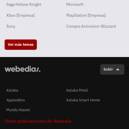
Saga Hollow Knight
Microsoft
Xbox [Empresa]
PlayStation [Empresa]
Sony
Compra Activision-Blizzard
Ver más temas
Subir
Xataka
Xataka Móvil
Applesfera
Xataka Smart Home
Mundo Xiaomi
Otras publicaciones de Webedia