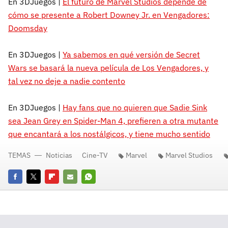
En 3DJuegos |
El futuro de Marvel Studios depende de
cómo se presente a Robert Downey Jr. en Vengadores:
Doomsday
En 3DJuegos |
Ya sabemos en qué versión de Secret
Wars se basará la nueva película de Los Vengadores, y
tal vez no deje a nadie contento
En 3DJuegos |
Hay fans que no quieren que Sadie Sink
sea Jean Grey en Spider-Man 4, prefieren a otra mutante
que encantará a los nostálgicos, y tiene mucho sentido
TEMAS
Noticias
Cine-TV
Marvel
Marvel Studios
Facebook
Twitter
Flipboard
E-
Whatsapp
mail