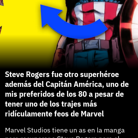
carácter inicial), pero no mayúsculas, espacios, tildes
¿Todavía no tienes cuenta?
o caracteres especiales.
He leído y acepto la
politica de privacidad y
Regístrate gratis
de participación
Registrarse en 3DJuegos
El inicio de sesión con Facebook ya no está
disponible, pero puedes seguir usando tu cuenta
de 3DJuegos:
Entra con Google
Steve Rogers fue otro superhéroe
Recupera tu acceso con Facebook
además del Capitán América, uno de
mis preferidos de los 80 a pesar de
¿Ya tienes cuenta?
tener uno de los trajes más
ridículamente feos de Marvel
Entra en 3DJuegos
Marvel Studios tiene un as en la manga