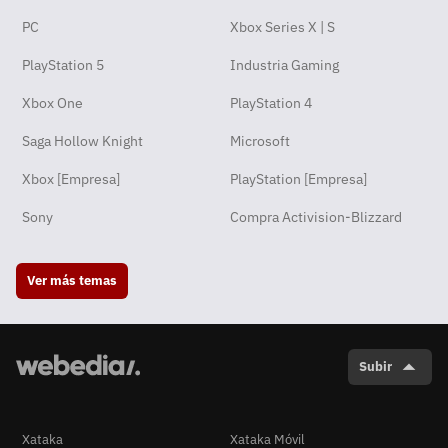
PC
Xbox Series X | S
PlayStation 5
Industria Gaming
Xbox One
PlayStation 4
Saga Hollow Knight
Microsoft
Xbox [Empresa]
PlayStation [Empresa]
Sony
Compra Activision-Blizzard
Ver más temas
Subir
Xataka
Xataka Móvil