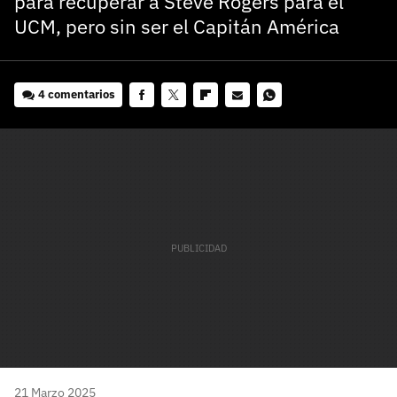
para recuperar a Steve Rogers para el
UCM, pero sin ser el Capitán América
4 comentarios
Facebook
Twitter
Flipboard
E-
Whatsapp
mail
21 Marzo 2025