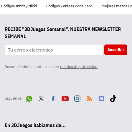
Códigos Infinity Nikki
Códigos Zenless Zone Zero
Mejores mazos P
RECIBE "3DJuegos Semanal", NUESTRA NEWSLETTER
SEMANAL
Suscribir
Suscribiéndote aceptas nuestra
política de privacidad
Síguenos
Wha
Twit
Fac
Yout
Inst
RSS
Disc
Tikt
tsA
ter
ebo
ube
agra
ord
ok
En 3DJuegos hablamos de...
pp
ok
m