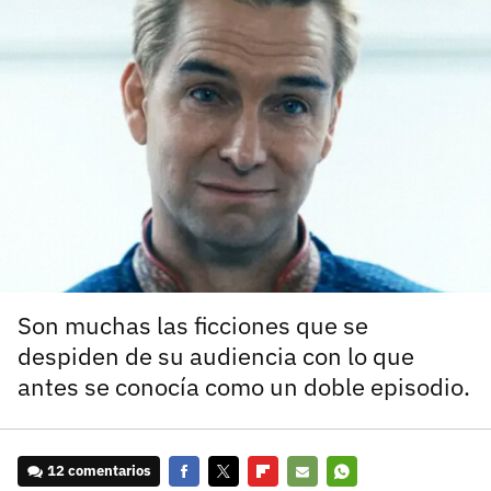
carácter inicial), pero no mayúsculas, espacios, tildes
¿Todavía no tienes cuenta?
o caracteres especiales.
He leído y acepto la
politica de privacidad y
Regístrate gratis
de participación
Registrarse en 3DJuegos
El inicio de sesión con Facebook ya no está
disponible, pero puedes seguir usando tu cuenta
de 3DJuegos:
Entra con Google
Recupera tu acceso con Facebook
Son muchas las ficciones que se
despiden de su audiencia con lo que
¿Ya tienes cuenta?
antes se conocía como un doble episodio.
Entra en 3DJuegos
12 comentarios