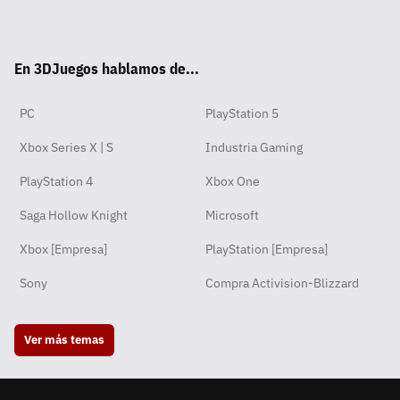
Wha
Twit
Fac
Yout
Inst
RSS
Disc
Tikt
tsA
ter
ebo
ube
agra
ord
ok
En 3DJuegos hablamos de...
pp
ok
m
PC
PlayStation 5
Xbox Series X | S
Industria Gaming
PlayStation 4
Xbox One
Saga Hollow Knight
Microsoft
Xbox [Empresa]
PlayStation [Empresa]
Sony
Compra Activision-Blizzard
Ver más temas