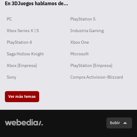
En 3DJuegos hablamos de...
pp
ok
m
PC
PlayStation 5
Xbox Series X | S
Industria Gaming
PlayStation 4
Xbox One
Saga Hollow Knight
Microsoft
Xbox [Empresa]
PlayStation [Empresa]
Sony
Compra Activision-Blizzard
Ver más temas
Subir