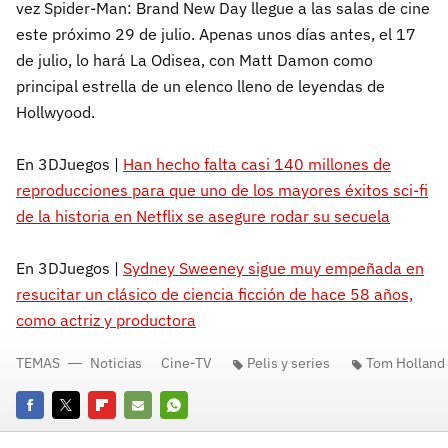
vez Spider-Man: Brand New Day llegue a las salas de cine
este próximo 29 de julio. Apenas unos días antes, el 17
de julio, lo hará La Odisea, con Matt Damon como
principal estrella de un elenco lleno de leyendas de
Hollwyood.
En 3DJuegos |
Han hecho falta casi 140 millones de
reproducciones para que uno de los mayores éxitos sci‑fi
de la historia en Netflix se asegure rodar su secuela
En 3DJuegos |
Sydney Sweeney sigue muy empeñada en
resucitar un clásico de ciencia ficción de hace 58 años,
como actriz y productora
TEMAS
Noticias
Cine-TV
Pelis y series
Tom Holland
Facebook
Twitter
Flipboard
E-
Whatsapp