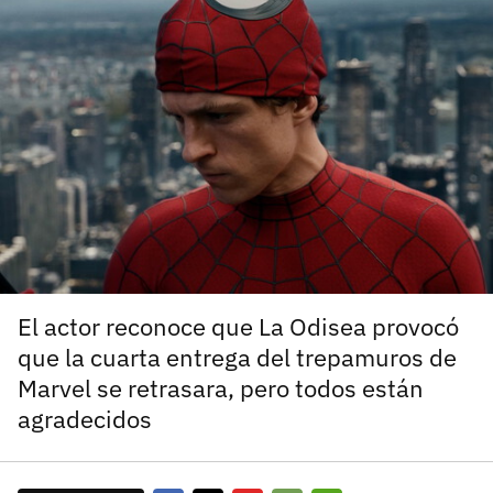
carácter inicial), pero no mayúsculas, espacios, tildes
¿Todavía no tienes cuenta?
o caracteres especiales.
He leído y acepto la
politica de privacidad y
Regístrate gratis
de participación
Registrarse en 3DJuegos
El inicio de sesión con Facebook ya no está
disponible, pero puedes seguir usando tu cuenta
de 3DJuegos:
Entra con Google
Recupera tu acceso con Facebook
El actor reconoce que La Odisea provocó
que la cuarta entrega del trepamuros de
¿Ya tienes cuenta?
Marvel se retrasara, pero todos están
agradecidos
Entra en 3DJuegos