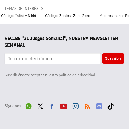
TEMAS DE INTERÉS
Códigos Infinity Nikki
Códigos Zenless Zone Zero
Mejores mazos P
RECIBE "3DJuegos Semanal", NUESTRA NEWSLETTER
SEMANAL
Suscribir
Suscribiéndote aceptas nuestra
política de privacidad
Síguenos
Wha
Twit
Fac
Yout
Inst
RSS
Disc
Tikt
tsA
ter
ebo
ube
agra
ord
ok