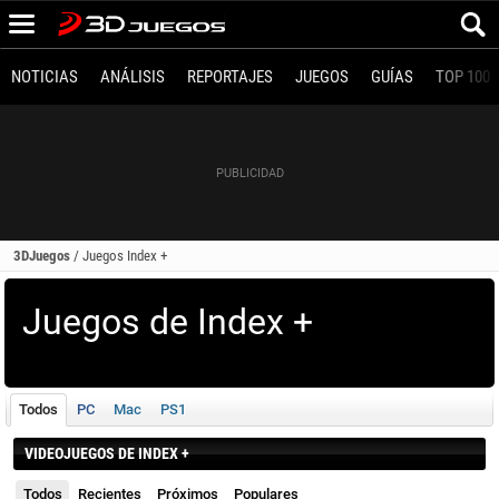
NOTICIAS
ANÁLISIS
REPORTAJES
JUEGOS
GUÍAS
TOP 100
3DJuegos
/
Juegos Index +
Juegos de Index +
Todos
PC
Mac
PS1
VIDEOJUEGOS DE INDEX +
Todos
Recientes
Próximos
Populares