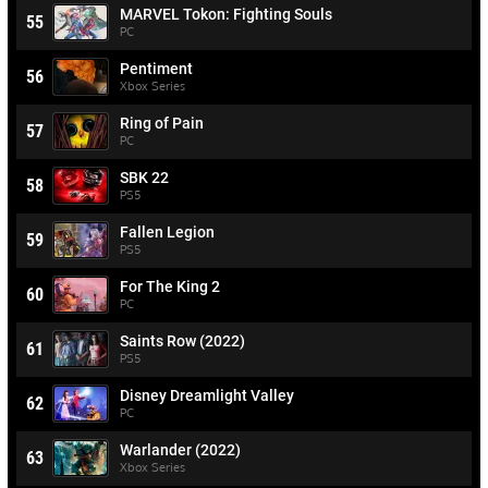
MARVEL Tokon: Fighting Souls
55
PC
Pentiment
56
Xbox Series
Ring of Pain
57
PC
SBK 22
58
PS5
Fallen Legion
59
PS5
For The King 2
60
PC
Saints Row (2022)
61
PS5
Disney Dreamlight Valley
62
PC
Warlander (2022)
63
Xbox Series