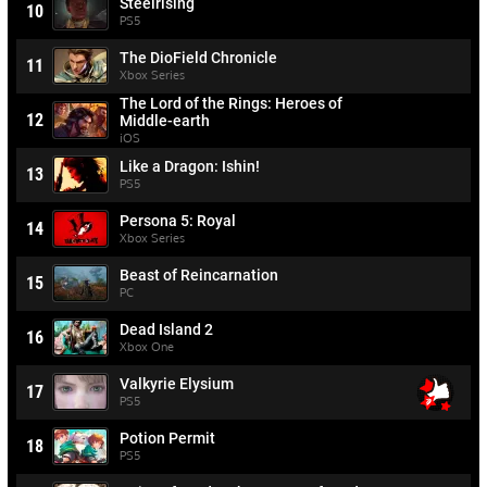
Steelrising
10
PS5
The DioField Chronicle
11
Xbox Series
The Lord of the Rings: Heroes of
12
Middle-earth
iOS
Like a Dragon: Ishin!
13
PS5
Persona 5: Royal
14
Xbox Series
Beast of Reincarnation
15
PC
Dead Island 2
16
Xbox One
Valkyrie Elysium
17
PS5
Potion Permit
18
PS5