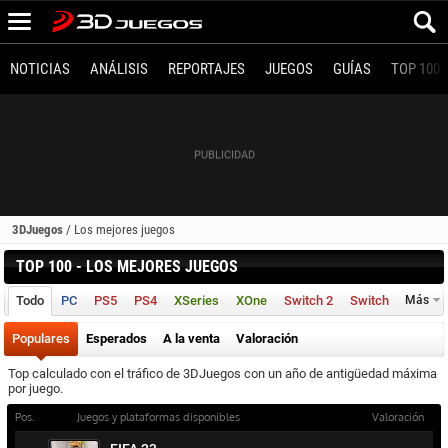
NOTICIAS
ANÁLISIS
REPORTAJES
JUEGOS
GUÍAS
TOP 100
3DJuegos
/
Los mejores juegos
TOP 100 - LOS MEJORES JUEGOS
Todo
PC
PS5
PS4
XSeries
XOne
Switch 2
Switch
Más
Populares
Esperados
A la venta
Valoración
Top calculado con el tráfico de 3DJuegos con un año de antigüedad máxima
por juego.
Pos.
Juegos y plataformas disponibles
Valoración