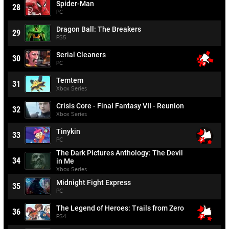
Spider-Man
28
PC
Dragon Ball: The Breakers
29
PS5
Serial Cleaners
30
PC
Temtem
31
Xbox Series
Crisis Core - Final Fantasy VII - Reunion
32
Xbox Series
Tinykin
33
PC
The Dark Pictures Anthology: The Devil
34
in Me
Xbox Series
Midnight Fight Express
35
PC
The Legend of Heroes: Trails from Zero
36
PS4