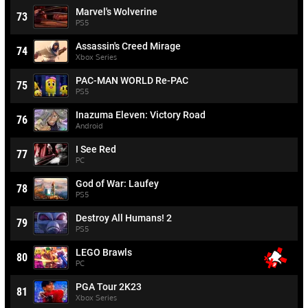
Marvel's Wolverine
73
PS5
Assassin's Creed Mirage
74
Xbox Series
PAC-MAN WORLD Re-PAC
75
PS5
Inazuma Eleven: Victory Road
76
Android
I See Red
77
PC
God of War: Laufey
78
PS5
Destroy All Humans! 2
79
PS5
LEGO Brawls
80
PC
PGA Tour 2K23
81
Xbox Series