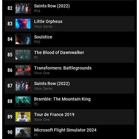
Saints Row (2022)
82
PS4
Little Orpheus
83
Xbox Series
Soulstice
84
PS5
The Blood of Dawnwalker
85
PC
Transformers: Battlegrounds
86
Xbox One
Saints Row (2022)
87
Xbox Series
Bramble: The Mountain King
88
PC
Tour de France 2019
89
Xbox One
Microsoft Flight Simulator 2024
90
PC