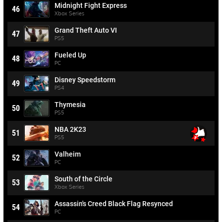
Midnight Fight Express
46
Xbox Series
Grand Theft Auto VI
47
PS5
Fueled Up
48
PC
Disney Speedstorm
49
PS4
Thymesia
50
PS5
NBA 2K23
51
PS5
Valheim
52
PC
South of the Circle
53
Xbox Series
Assassin's Creed Black Flag Resynced
54
PC