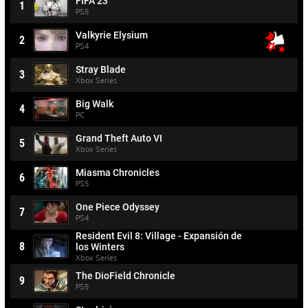
FIFA 23
1
PS5
Valkyrie Elysium
2
PS4
Stray Blade
3
Xbox Series
Big Walk
4
PC
Grand Theft Auto VI
5
Xbox Series
Miasma Chronicles
6
PS5
One Piece Odyssey
7
PS4
Resident Evil 8: Village - Expansión de
8
los Winters
Xbox Series
The DioField Chronicle
9
PS5