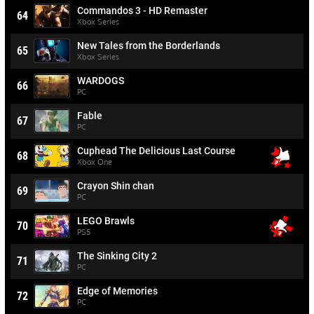
Commandos 3 - HD Remaster
64
Xbox Series
New Tales from the Borderlands
65
Xbox Series
WARDOGS
66
PC
Fable
67
PC
Cuphead The Delicious Last Course
68
Xbox One
Crayon Shin chan
69
PC
LEGO Brawls
70
PS5
The Sinking City 2
71
PC
Edge of Memories
72
PC