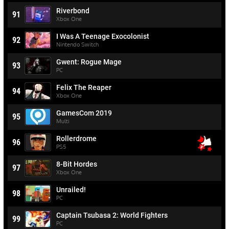
Riverbond
91
Xbox One
I Was A Teenage Exocolonist
92
Nintendo Switch
Gwent: Rogue Mage
93
PC
Felix The Reaper
94
Xbox One
GamesCom 2019
95
Multi
Rollerdrome
96
PS5
8-Bit Hordes
97
Xbox One
Unrailed!
98
PC
Captain Tsubasa 2: World Fighters
99
PC