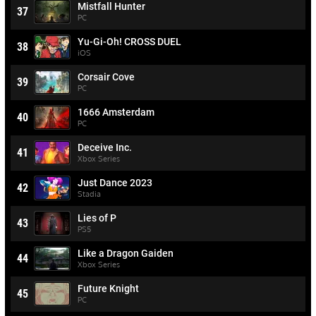
Mistfall Hunter
37
PC
Yu-Gi-Oh! CROSS DUEL
38
iOS
Corsair Cove
39
PC
1666 Amsterdam
40
PC
Deceive Inc.
41
Xbox Series
Just Dance 2023
42
Stadia
Lies of P
43
PS5
Like a Dragon Gaiden
44
Xbox Series
Future Knight
45
PC