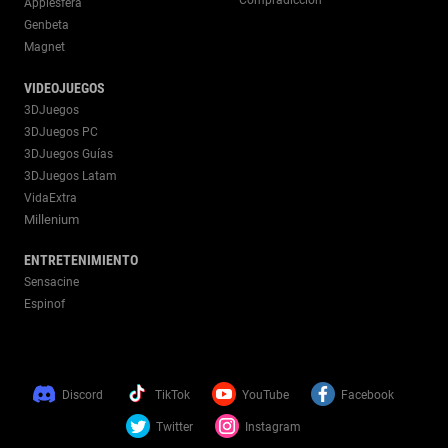
Applesfera
Genbeta
Magnet
VIDEOJUEGOS
3DJuegos
3DJuegos PC
3DJuegos Guías
3DJuegos Latam
VidaExtra
Millenium
ENTRETENIMIENTO
Sensacine
Espinof
Discord
TikTok
YouTube
Facebook
Twitter
Instagram