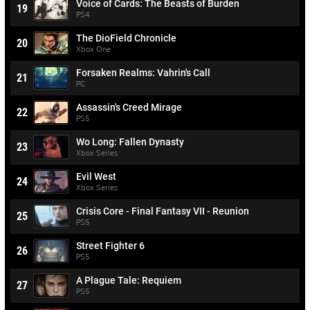
Voice of Cards: The Beasts of Burden
19
PS4
The DioField Chronicle
20
Xbox One
Forsaken Realms: Vahrin's Call
21
PC
Assassin's Creed Mirage
22
PS5
Wo Long: Fallen Dynasty
23
Xbox Series
Evil West
24
Xbox Series
Crisis Core - Final Fantasy VII - Reunion
25
PS5
Street Fighter 6
26
PS5
A Plague Tale: Requiem
27
PS5