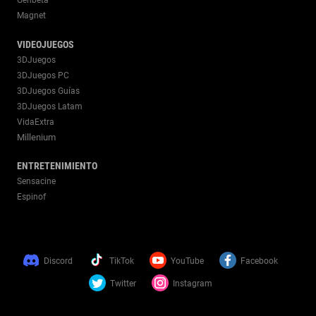
Magnet
VIDEOJUEGOS
3DJuegos
3DJuegos PC
3DJuegos Guías
3DJuegos Latam
VidaExtra
Millenium
ENTRETENIMIENTO
Sensacine
Espinof
Discord
TikTok
YouTube
Facebook
Twitter
Instagram