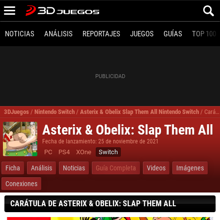
NOTICIAS
ANÁLISIS
REPORTAJES
JUEGOS
GUÍAS
TOP 100
3DJuegos
/
Nintendo Switch
/
Asterix & Obelix Slap Them All Nintendo Switch
/
Carátula de Asterix & Obelix Slap Them All para Nintendo Switch
Asterix & Obelix: Slap Them All
Fecha de lanzamiento: 25 de noviembre de 2021
PC
PS4
XOne
Switch
Ficha
Análisis
Noticias
Guía Completa
Videos
Imágenes
Conexiones
CARÁTULA DE ASTERIX & OBELIX: SLAP THEM ALL