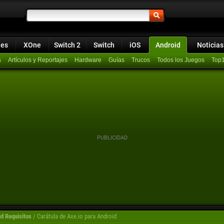
ies
XOne
Switch 2
Switch
iOS
Android
Noticias
s
Artículos y Reportajes
Hardware
Guías
Trucos
Todos los Juegos
Top
id Requisitos
/
Carátula de Axe.io para Android