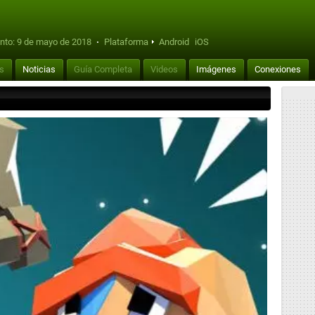
nto:
9 de mayo de 2018
·
Plataforma
Android
iOS
is
Noticias
Guía Completa
Videos
Imágenes
Conexiones