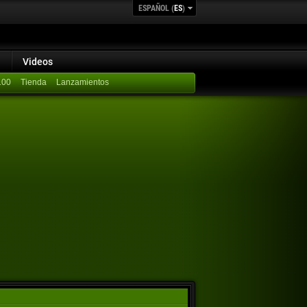
ESPAÑOL (
ES
)
Videos
100
Lanzamientos