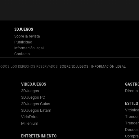
Información legal
.
SOBRE 3DJUEGOS
|
INFORMACIÓN LEGAL
VIDEOJUEGOS
GASTR
3DJuegos
Directo 
3DJuegos PC
ESTILO
3DJuegos Guías
Vitónic
3DJuegos Latam
Trenden
VidaExtra
Trende
Millenium
Decoes
ENTRETENIMIENTO
Compra