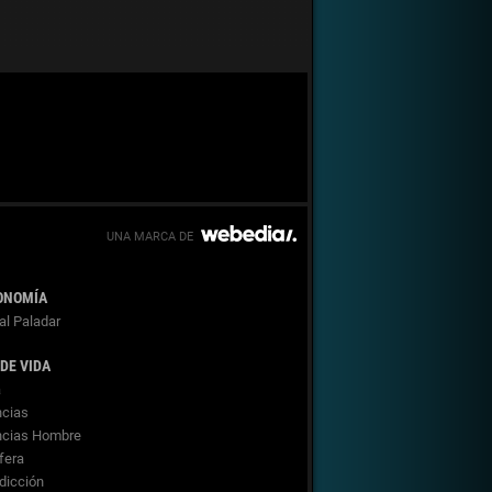
ONOMÍA
al Paladar
 DE VIDA
a
cias
ncias Hombre
fera
dicción