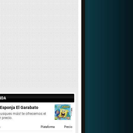
NDA
Esponja El Garabato
busques más! te ofrecemos el
 precio.
a
Plataforma
Precio