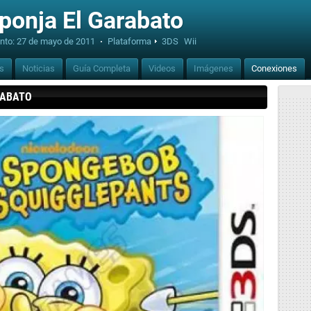
ponja El Garabato
nto:
27 de mayo de 2011
·
Plataforma
3DS
Wii
is
Noticias
Guía Completa
Videos
Imágenes
Conexiones
RABATO