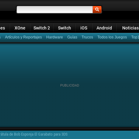
ies
XOne
Switch 2
Switch
iOS
Android
Noticias
s
Artículos y Reportajes
Hardware
Guías
Trucos
Todos los Juegos
Top
rátula de Bob Esponja El Garabato para 3DS