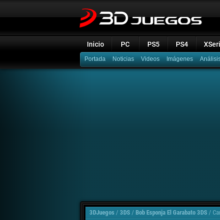
Inicio
PC
PS5
PS4
XSer
Portada
Noticias
Videos
Imágenes
Análisi
3DJuegos
/
3DS
/
Bob Esponja El Garabato 3DS
/
Ca