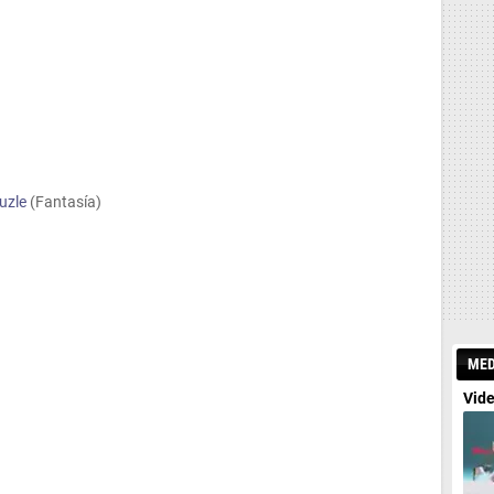
uzle
(Fantasía)
MED
Vide