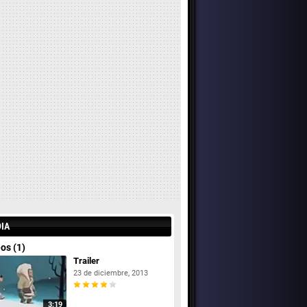
IA
os (1)
Trailer
23 de diciembre, 2013
3:19