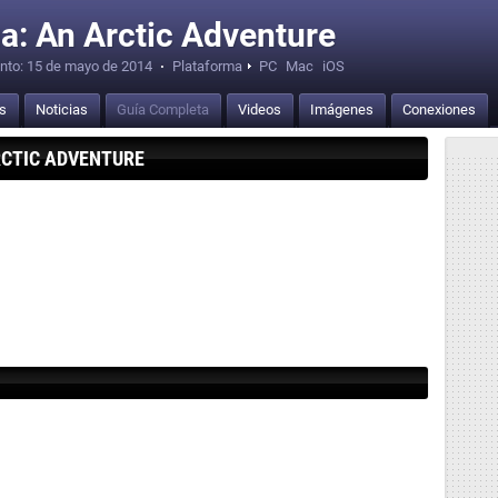
ua: An Arctic Adventure
nto:
15 de mayo de 2014
·
Plataforma
PC
Mac
iOS
is
Noticias
Guía Completa
Videos
Imágenes
Conexiones
RCTIC ADVENTURE