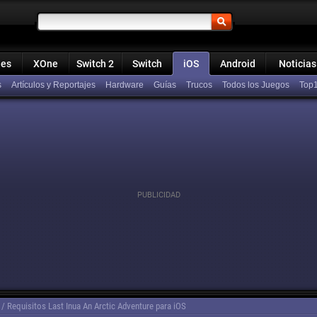
ies
XOne
Switch 2
Switch
iOS
Android
Noticias
s
Artículos y Reportajes
Hardware
Guías
Trucos
Todos los Juegos
Top
/
Requisitos Last Inua An Arctic Adventure para iOS