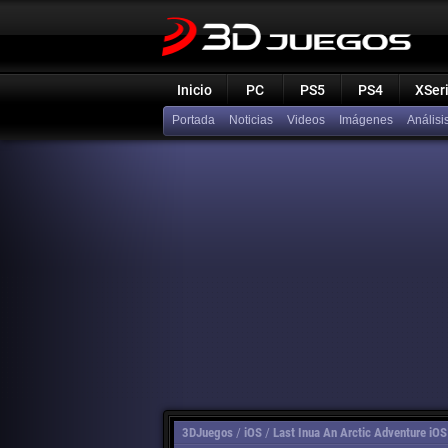
Inicio
PC
PS5
PS4
XSer
Portada
Noticias
Videos
Imágenes
Análisi
3DJuegos
/
iOS
/
Last Inua An Arctic Adventure iOS