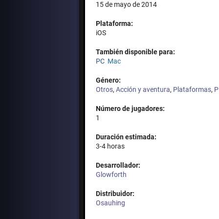
15 de mayo de 2014
Plataforma:
iOS
También disponible para:
PC
Mac
Género:
Otros
,
Acción y aventura
,
Plataformas
,
P
Número de jugadores:
1
Duración estimada:
3-4 horas
Desarrollador:
Glowforth
Distribuidor:
Osauhing