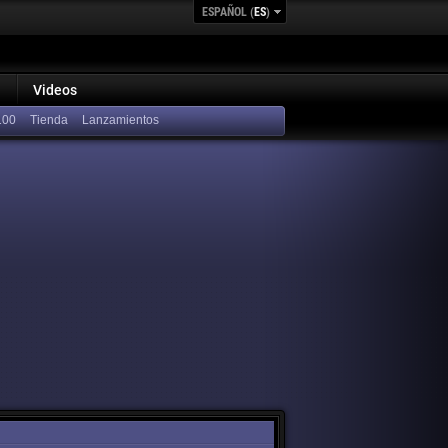
ESPAÑOL (
ES
)
Videos
100
Lanzamientos