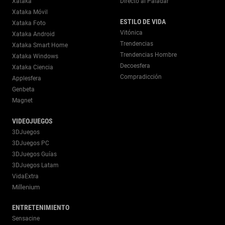
Xataka
Directo al Paladar
Xataka Móvil
ESTILO DE VIDA
Xataka Foto
Vitónica
Xataka Android
Trendencias
Xataka Smart Home
Trendencias Hombre
Xataka Windows
Decoesfera
Xataka Ciencia
Compradicción
Applesfera
Genbeta
Magnet
VIDEOJUEGOS
3DJuegos
3DJuegos PC
3DJuegos Guías
3DJuegos Latam
VidaExtra
Millenium
ENTRETENIMIENTO
Sensacine