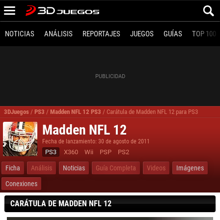
NOTICIAS
ANÁLISIS
REPORTAJES
JUEGOS
GUÍAS
TOP 100
3DJuegos
/
PS3
/
Madden NFL 12 PS3
/
Carátula de Madden NFL 12 para PS3
Madden NFL 12
Fecha de lanzamiento: 30 de agosto de 2011
PS3
X360
Wii
PSP
PS2
Ficha
Análisis
Noticias
Guía Completa
Videos
Imágenes
Conexiones
CARÁTULA DE MADDEN NFL 12