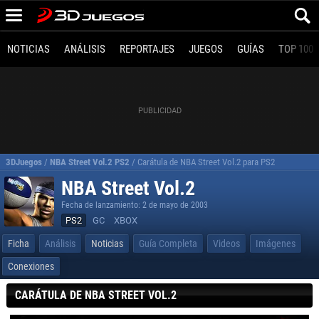
NOTICIAS
ANÁLISIS
REPORTAJES
JUEGOS
GUÍAS
TOP 100
3DJuegos
/
NBA Street Vol.2 PS2
/
Carátula de NBA Street Vol.2 para PS2
NBA Street Vol.2
Fecha de lanzamiento: 2 de mayo de 2003
PS2
GC
XBOX
Ficha
Análisis
Noticias
Guía Completa
Videos
Imágenes
Conexiones
CARÁTULA DE NBA STREET VOL.2