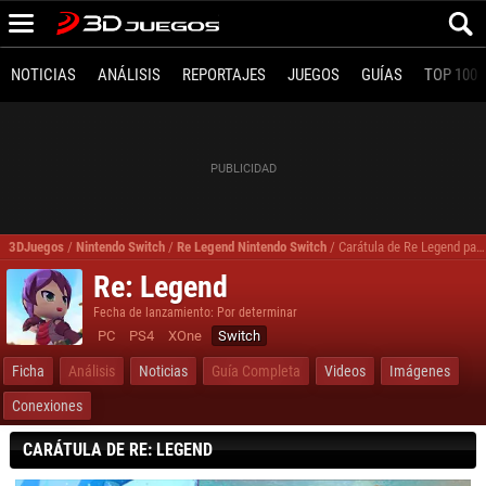
NOTICIAS
ANÁLISIS
REPORTAJES
JUEGOS
GUÍAS
TOP 100
3DJuegos
/
Nintendo Switch
/
Re Legend Nintendo Switch
/
Carátula de Re Legend para Nintendo Switch
Re: Legend
Fecha de lanzamiento: Por determinar
PC
PS4
XOne
Switch
Ficha
Análisis
Noticias
Guía Completa
Videos
Imágenes
Conexiones
CARÁTULA DE RE: LEGEND