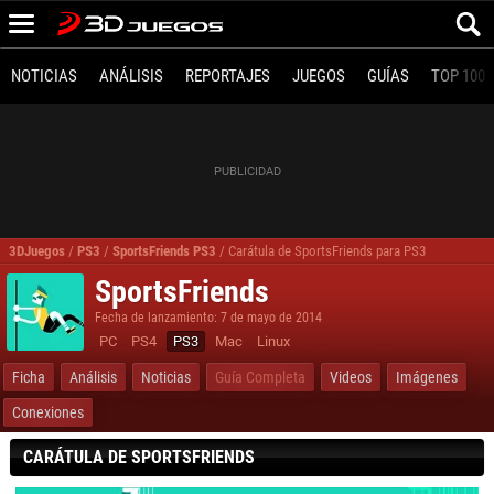
NOTICIAS
ANÁLISIS
REPORTAJES
JUEGOS
GUÍAS
TOP 100
3DJuegos
/
PS3
/
SportsFriends PS3
/
Carátula de SportsFriends para PS3
SportsFriends
Fecha de lanzamiento: 7 de mayo de 2014
PC
PS4
PS3
Mac
Linux
Ficha
Análisis
Noticias
Guía Completa
Videos
Imágenes
Conexiones
CARÁTULA DE SPORTSFRIENDS